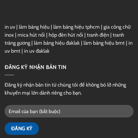
Drive
in uv
|
làm bảng hiệu
|
làm bảng hiệu tphcm
|
gia công chữ
inox
|
mica hút nổi
|
hộp đèn hút nổi
|
tranh điện
|
tranh
tráng gương
|
làm bảng hiệu đaklak
|
làm bảng hiệu bmt
|
in
uv bmt
|
in uv đaklak
ĐĂNG KÝ NHẬN BẢN TIN
Đăng ký nhận bản tin từ chúng tôi để không bỏ lỡ những
khuyến mại lớn dành riêng cho bạn.