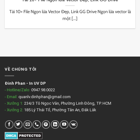
Tải 10+ File Ngọn lửa Vector Đẹp, Link GG Drive Ngọn lửa vector là
một [...]
VỀ CHÚNG TÔI
Đinh Phan
-
In UV DP
- Hotline/Zalo:
0947.98.0022
- Email:
quanlv.dinhphan@gmail.com
- Xưởng 1:
234/3 Tô Ngọc Vân, Phường Linh Đông, TP. HCM
- Xưởng 2:
185 Lý Thái Tổ, Phường Tân An, Đắk Lắk