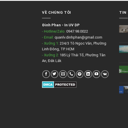
VỀ CHÚNG TÔI
TIN
Đinh Phan
-
In UV DP
- Hotline/Zalo:
0947.98.0022
- Email:
quanlv.dinhphan@gmail.com
- Xưởng 1:
234/3 Tô Ngọc Vân, Phường
Linh Đông, TP. HCM
- Xưởng 2:
185 Lý Thái Tổ, Phường Tân
An, Đắk Lắk