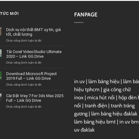
 TỨC MỚI
FANPAGE
Dịch vụ nội thất BMT uy tín, giá
tốt, chất lượng
ở
Chức năng bình luận bị tắt
Dịch
vụ
Tải Corel VideoStudio Ultimate
nội
2020 – Link GG Drive
thất
BMT
ở
Chức năng bình luận bị tắt
uy
Tải
tín,
Corel
Download Microsoft Project
giá
VideoStudio
2019 Full – Link GG Drive
tốt,
in uv
|
làm bảng hiệu
|
làm bả
Ultimate
chất
2020
ở
Chức năng bình luận bị tắt
hiệu tphcm
|
gia công chữ
lượng
–
Download
Link
Microsoft
Cài Đặt Vray 7 For 3ds Max 2025
inox
|
mica hút nổi
|
hộp đèn 
GG
Project
Full – Link GG Drive
Drive
2019
nổi
|
tranh điện
|
tranh tráng
Full
ở
Chức năng bình luận bị tắt
–
Cài
gương
|
làm bảng hiệu đaklak
Link
Đặt
GG
Vray
làm bảng hiệu bmt
|
in uv bm
Drive
7
uv đaklak
For
3ds
Max