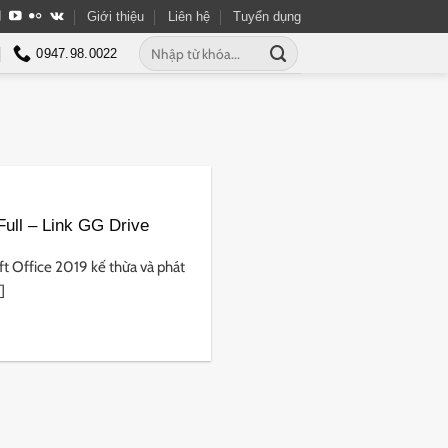
Giới thiệu
Liên hệ
Tuyển dụng
Tìm
0947.98.0022
kiếm:
Full – Link GG Drive
t Office 2019 kế thừa và phát
]