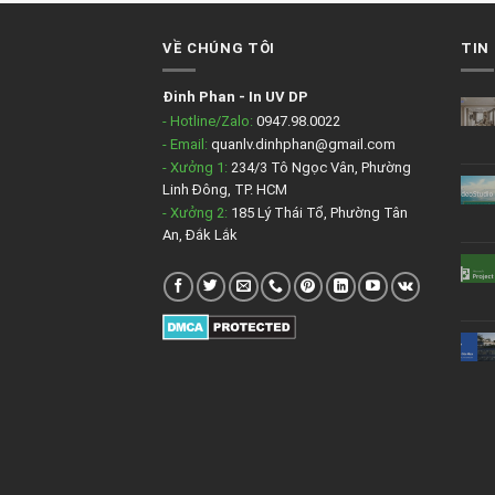
VỀ CHÚNG TÔI
TIN
Đinh Phan
-
In UV DP
- Hotline/Zalo:
0947.98.0022
- Email:
quanlv.dinhphan@gmail.com
- Xưởng 1:
234/3 Tô Ngọc Vân, Phường
Linh Đông, TP. HCM
- Xưởng 2:
185 Lý Thái Tổ, Phường Tân
An, Đắk Lắk