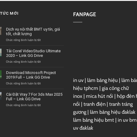
 TỨC MỚI
FANPAGE
Dịch vụ nội thất BMT uy tín, giá
tốt, chất lượng
ở
Chức năng bình luận bị tắt
Dịch
vụ
Tải Corel VideoStudio Ultimate
nội
2020 – Link GG Drive
thất
BMT
ở
Chức năng bình luận bị tắt
uy
Tải
tín,
Corel
Download Microsoft Project
giá
VideoStudio
2019 Full – Link GG Drive
tốt,
in uv
|
làm bảng hiệu
|
làm bả
Ultimate
chất
2020
ở
Chức năng bình luận bị tắt
hiệu tphcm
|
gia công chữ
lượng
–
Download
Link
Microsoft
Cài Đặt Vray 7 For 3ds Max 2025
inox
|
mica hút nổi
|
hộp đèn 
GG
Project
Full – Link GG Drive
Drive
2019
nổi
|
tranh điện
|
tranh tráng
Full
ở
Chức năng bình luận bị tắt
–
Cài
gương
|
làm bảng hiệu đaklak
Link
Đặt
GG
Vray
làm bảng hiệu bmt
|
in uv bm
Drive
7
uv đaklak
For
3ds
Max