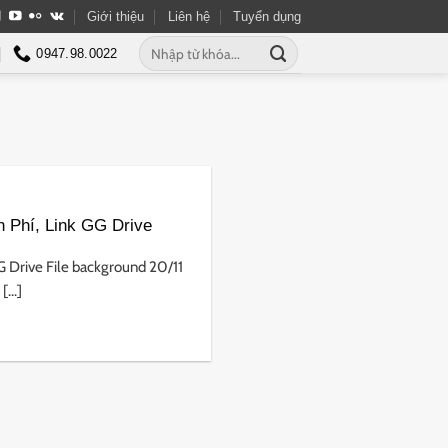
Giới thiệu
Liên hệ
Tuyển dụng
Tìm
0947.98.0022
kiếm:
n Phí, Link GG Drive
G Drive File background 20/11
...]