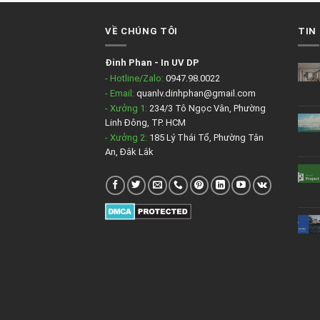
VỀ CHÚNG TÔI
TIN
Đinh Phan
-
In UV DP
- Hotline/Zalo:
0947.98.0022
- Email:
quanlv.dinhphan@gmail.com
- Xưởng 1:
234/3 Tô Ngọc Vân, Phường
Linh Đông, TP. HCM
- Xưởng 2:
185 Lý Thái Tổ, Phường Tân
An, Đắk Lắk