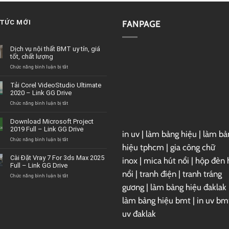
 TỨC MỚI
FANPAGE
Dịch vụ nội thất BMT uy tín, giá
tốt, chất lượng
ở
Chức năng bình luận bị tắt
Dịch
vụ
Tải Corel VideoStudio Ultimate
nội
2020 – Link GG Drive
thất
BMT
ở
Chức năng bình luận bị tắt
uy
Tải
tín,
Corel
Download Microsoft Project
giá
VideoStudio
2019 Full – Link GG Drive
tốt,
in uv
|
làm bảng hiệu
|
làm bả
Ultimate
chất
2020
ở
Chức năng bình luận bị tắt
hiệu tphcm
|
gia công chữ
lượng
–
Download
Link
Microsoft
Cài Đặt Vray 7 For 3ds Max 2025
inox
|
mica hút nổi
|
hộp đèn 
GG
Project
Full – Link GG Drive
Drive
2019
nổi
|
tranh điện
|
tranh tráng
Full
ở
Chức năng bình luận bị tắt
–
Cài
gương
|
làm bảng hiệu đaklak
Link
Đặt
GG
Vray
làm bảng hiệu bmt
|
in uv bm
Drive
7
uv đaklak
For
3ds
Max