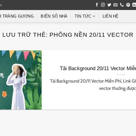
an
H TRÁNG GƯƠNG
BIỂN SỐ NHÀ
TIN TỨC
LIÊN HỆ
LƯU TRỮ THẺ:
PHÔNG NỀN 20/11 VECTOR
Tải Background 20/11 Vector Miễ
Tải Background 20/11 Vector Miễn Phí, Link G
vector thường được [