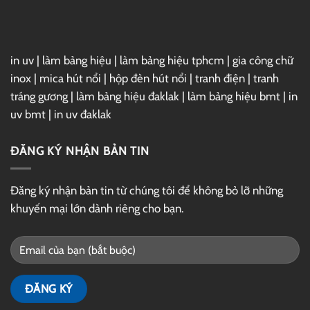
Drive
in uv
|
làm bảng hiệu
|
làm bảng hiệu tphcm
|
gia công chữ
inox
|
mica hút nổi
|
hộp đèn hút nổi
|
tranh điện
|
tranh
tráng gương
|
làm bảng hiệu đaklak
|
làm bảng hiệu bmt
|
in
uv bmt
|
in uv đaklak
ĐĂNG KÝ NHẬN BẢN TIN
Đăng ký nhận bản tin từ chúng tôi để không bỏ lỡ những
khuyến mại lớn dành riêng cho bạn.