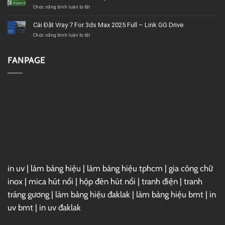
giá
Ultimate
ở
Chức năng bình luận bị tắt
tốt,
2020
Download
chất
–
Microsoft
Cài Đặt Vray 7 For 3ds Max 2025 Full – Link GG Drive
lượng
Link
Project
GG
2019
ở
Chức năng bình luận bị tắt
Drive
Full
Cài
–
Đặt
Link
Vray
FANPAGE
GG
7
Drive
For
3ds
Max
2025
Full
–
Link
GG
Drive
in uv
|
làm bảng hiệu
|
làm bảng hiệu tphcm
|
gia công chữ
inox
|
mica hút nổi
|
hộp đèn hút nổi
|
tranh điện
|
tranh
tráng gương
|
làm bảng hiệu đaklak
|
làm bảng hiệu bmt
|
in
uv bmt
|
in uv đaklak