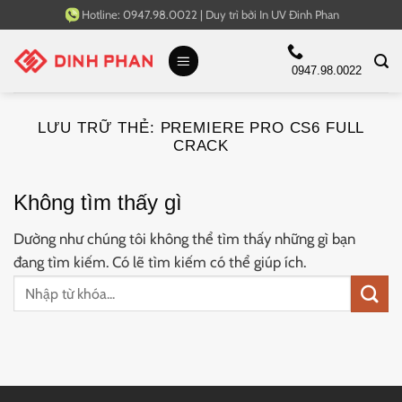
Bỏ
Hotline:
0947.98.0022
|
Duy trì bởi
In UV Đinh Phan
qua
nội
0947.98.0022
dung
LƯU TRỮ THẺ:
PREMIERE PRO CS6 FULL
CRACK
Không tìm thấy gì
Dường như chúng tôi không thể tìm thấy những gì bạn
đang tìm kiếm. Có lẽ tìm kiếm có thể giúp ích.