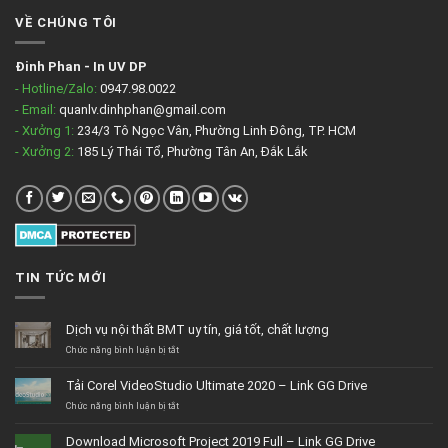
VỀ CHÚNG TÔI
Đinh Phan
-
In UV DP
- Hotline/Zalo:
0947.98.0022
- Email:
quanlv.dinhphan@gmail.com
- Xưởng 1:
234/3 Tô Ngọc Vân, Phường Linh Đông, TP. HCM
- Xưởng 2:
185 Lý Thái Tổ, Phường Tân An, Đắk Lắk
TIN TỨC MỚI
Dịch vụ nội thất BMT uy tín, giá tốt, chất lượng
ở
Chức năng bình luận bị tắt
Dịch
vụ
Tải Corel VideoStudio Ultimate 2020 – Link GG Drive
nội
thất
ở
Chức năng bình luận bị tắt
BMT
Tải
uy
Corel
Download Microsoft Project 2019 Full – Link GG Drive
tín,
VideoStudio