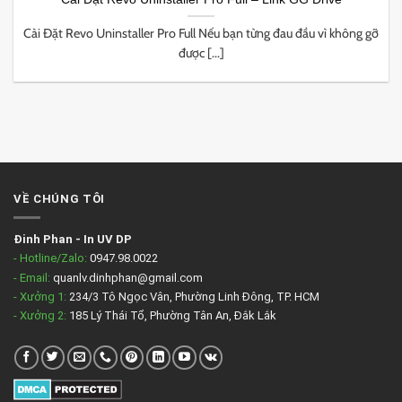
Cài Đặt Revo Uninstaller Pro Full Nếu bạn từng đau đầu vì không gỡ
được [...]
VỀ CHÚNG TÔI
Đinh Phan
-
In UV DP
- Hotline/Zalo:
0947.98.0022
- Email:
quanlv.dinhphan@gmail.com
- Xưởng 1:
234/3 Tô Ngọc Vân, Phường Linh Đông, TP. HCM
- Xưởng 2:
185 Lý Thái Tổ, Phường Tân An, Đắk Lắk