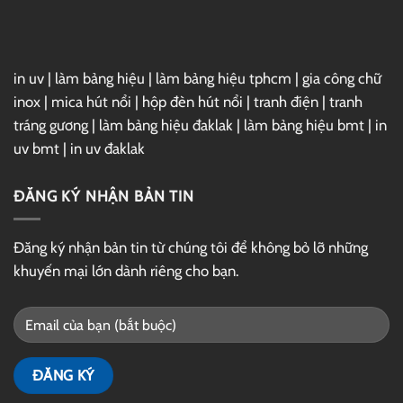
Drive
in uv
|
làm bảng hiệu
|
làm bảng hiệu tphcm
|
gia công chữ
inox
|
mica hút nổi
|
hộp đèn hút nổi
|
tranh điện
|
tranh
tráng gương
|
làm bảng hiệu đaklak
|
làm bảng hiệu bmt
|
in
uv bmt
|
in uv đaklak
ĐĂNG KÝ NHẬN BẢN TIN
Đăng ký nhận bản tin từ chúng tôi để không bỏ lỡ những
khuyến mại lớn dành riêng cho bạn.