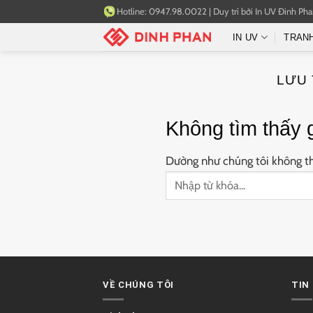
Bỏ
Hotline:
0947.98.0022
|
Duy trì bởi
In UV Đinh Ph
qua
IN UV
TRAN
nội
dung
LƯU 
Không tìm thấy 
Dường như chúng tôi không thể
VỀ CHÚNG TÔI
TIN