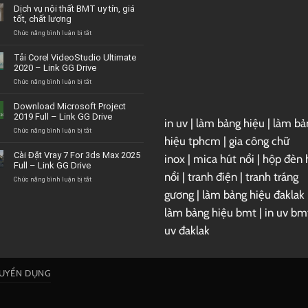
Dịch vụ nội thất BMT uy tín, giá
tốt, chất lượng
ở
Chức năng bình luận bị tắt
Dịch
vụ
Tải Corel VideoStudio Ultimate
nội
2020 – Link GG Drive
thất
BMT
ở
Chức năng bình luận bị tắt
uy
Tải
tín,
Corel
Download Microsoft Project
giá
VideoStudio
2019 Full – Link GG Drive
tốt,
in uv
|
làm bảng hiệu
|
làm bả
Ultimate
chất
2020
ở
Chức năng bình luận bị tắt
hiệu tphcm
|
gia công chữ
lượng
–
Download
Link
Microsoft
Cài Đặt Vray 7 For 3ds Max 2025
inox
|
mica hút nổi
|
hộp đèn 
GG
Project
Full – Link GG Drive
Drive
2019
nổi
|
tranh điện
|
tranh tráng
Full
ở
Chức năng bình luận bị tắt
–
Cài
gương
|
làm bảng hiệu đaklak
Link
Đặt
GG
Vray
làm bảng hiệu bmt
|
in uv bm
Drive
7
uv đaklak
For
3ds
Max
2025
Full
UYỂN DỤNG
–
Link
GG
Drive