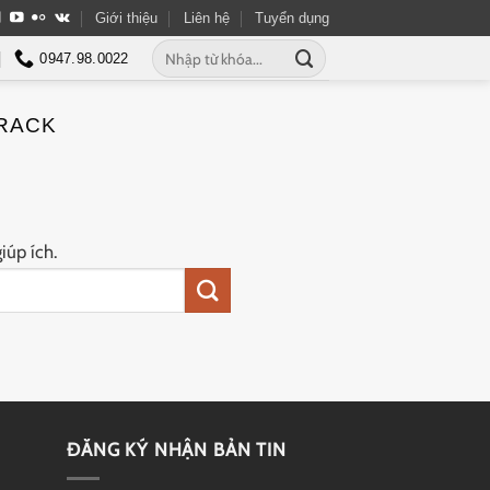
Giới thiệu
Liên hệ
Tuyển dụng
Tìm
0947.98.0022
kiếm:
CRACK
iúp ích.
ĐĂNG KÝ NHẬN BẢN TIN