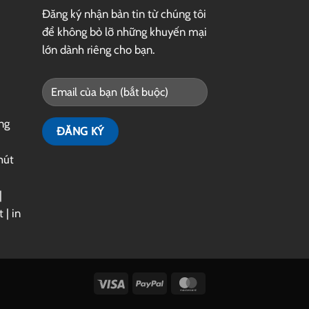
Đăng ký nhận bản tin từ chúng tôi
để không bỏ lỡ những khuyến mại
lớn dành riêng cho bạn.
ng
hút
|
t
|
in
Visa
PayPal
MasterCard