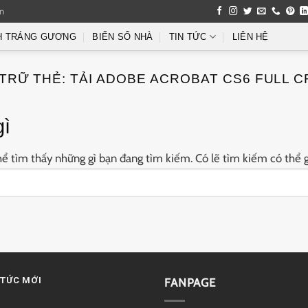
an
H TRÁNG GƯƠNG
BIỂN SỐ NHÀ
TIN TỨC
LIÊN HỆ
TRỮ THẺ:
TẢI ADOBE ACROBAT CS6 FULL 
gì
 tìm thấy những gì bạn đang tìm kiếm. Có lẽ tìm kiếm có thể g
 TỨC MỚI
FANPAGE