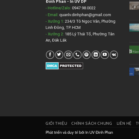
Đinh Phan
-
In UV DP
- Hotline/Zalo:
0947.98.0022
- Email:
quanlv.dinhphan@gmail.com
- Xưởng 1:
234/3 Tô Ngọc Vân, Phường
Linh Đông, TP. HCM
- Xưởng 2:
185 Lý Thái Tổ, Phường Tân
An, Đắk Lắk
GIỚI THIỆU
CHÍNH SÁCH CHUNG
LIÊN HỆ
T
Phát triển và duy trì bởi
In UV Đinh Phan