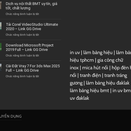
Dịch vụ nội thất BMT uy tín, giá
tốt, chất lượng
ở
Chức năng bình luận bị tắt
Dịch
vụ
Tải Corel VideoStudio Ultimate
nội
2020 – Link GG Drive
thất
BMT
ở
Chức năng bình luận bị tắt
uy
Tải
tín,
Corel
Download Microsoft Project
giá
VideoStudio
2019 Full – Link GG Drive
tốt,
in uv
|
làm bảng hiệu
|
làm bả
Ultimate
chất
2020
ở
Chức năng bình luận bị tắt
hiệu tphcm
|
gia công chữ
lượng
–
Download
Link
Microsoft
Cài Đặt Vray 7 For 3ds Max 2025
inox
|
mica hút nổi
|
hộp đèn 
GG
Project
Full – Link GG Drive
Drive
2019
nổi
|
tranh điện
|
tranh tráng
Full
ở
Chức năng bình luận bị tắt
–
Cài
gương
|
làm bảng hiệu đaklak
Link
Đặt
GG
Vray
làm bảng hiệu bmt
|
in uv bm
Drive
7
uv đaklak
For
3ds
Max
2025
Full
UYỂN DỤNG
–
Link
GG
Drive