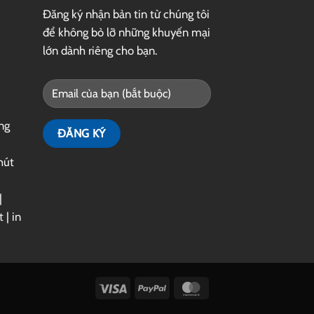
Đăng ký nhận bản tin từ chúng tôi
để không bỏ lỡ những khuyến mại
lớn dành riêng cho bạn.
ng
hút
|
t
|
in
Visa
PayPal
MasterCard