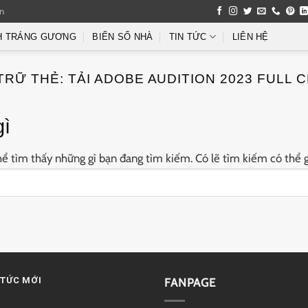
an
H TRÁNG GƯƠNG
BIỂN SỐ NHÀ
TIN TỨC
LIÊN HỆ
TRỮ THẺ:
TẢI ADOBE AUDITION 2023 FULL 
gì
 tìm thấy những gì bạn đang tìm kiếm. Có lẽ tìm kiếm có thể g
 TỨC MỚI
FANPAGE