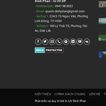
Đinh Phan
-
In UV DP
- Hotline/Zalo:
0947.98.0022
- Email:
quanlv.dinhphan@gmail.com
- Xưởng 1:
234/3 Tô Ngọc Vân, Phường
Linh Đông, TP. HCM
- Xưởng 2:
185 Lý Thái Tổ, Phường Tân
An, Đắk Lắk
GIỚI THIỆU
CHÍNH SÁCH CHUNG
LIÊN HỆ
T
Phát triển và duy trì bởi
In UV Đinh Phan