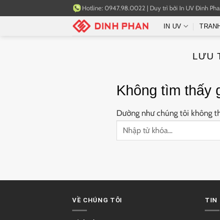
Bỏ
Hotline:
0947.98.0022
|
Duy trì bởi
In UV Đinh Ph
qua
IN UV
TRAN
nội
dung
LƯU 
Không tìm thấy 
Dường như chúng tôi không thể
VỀ CHÚNG TÔI
TIN