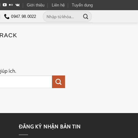
Giới thiệu
Liên hệ
Tuyển dụng
Tìm
0947.98.0022
kiếm:
CRACK
iúp ích.
ĐĂNG KÝ NHẬN BẢN TIN