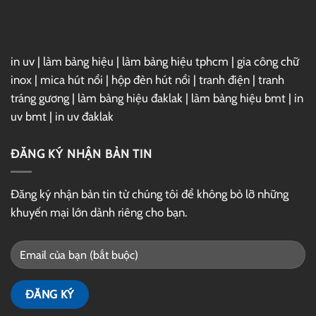
Drive
in uv
|
làm bảng hiệu
|
làm bảng hiệu tphcm
|
gia công chữ
inox
|
mica hút nổi
|
hộp đèn hút nổi
|
tranh điện
|
tranh
tráng gương
|
làm bảng hiệu đaklak
|
làm bảng hiệu bmt
|
in
uv bmt
|
in uv đaklak
ĐĂNG KÝ NHẬN BẢN TIN
Đăng ký nhận bản tin từ chúng tôi để không bỏ lỡ những
khuyến mại lớn dành riêng cho bạn.