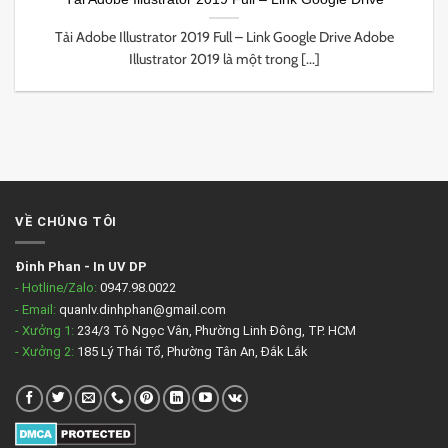
Tải Adobe Illustrator 2019 Full – Link Google Drive Adobe
Illustrator 2019 là một trong [...]
VỀ CHÚNG TÔI
Đinh Phan
-
In UV DP
- Hotline/Zalo:
0947.98.0022
- Email:
quanlv.dinhphan@gmail.com
- Xưởng 1:
234/3 Tô Ngọc Vân, Phường Linh Đông, TP. HCM
- Xưởng 2:
185 Lý Thái Tổ, Phường Tân An, Đắk Lắk