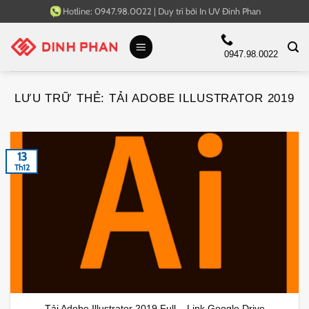
Bỏ
Hotline:
0947.98.0022
|
Duy trì bởi
In UV Đinh Phan
qua
nội
0947.98.0022
dung
LƯU TRỮ THẺ:
TẢI ADOBE ILLUSTRATOR 2019
13
Th12
Tải Adobe Illustrator 2019 Full – Link Google Drive