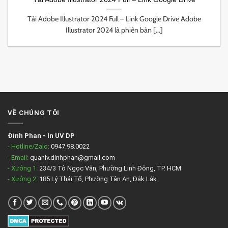
Tải Adobe Illustrator 2024 Full – Link Google Drive Adobe
Illustrator 2024 là phiên bản [...]
VỀ CHÚNG TÔI
Đinh Phan
-
In UV DP
- Hotline/Zalo:
0947.98.0022
- Email:
quanlv.dinhphan@gmail.com
- Xưởng 1:
234/3 Tô Ngọc Vân, Phường Linh Đông, TP. HCM
- Xưởng 2:
185 Lý Thái Tổ, Phường Tân An, Đắk Lắk