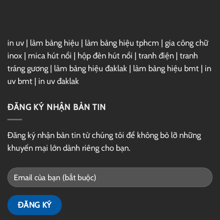
Drive
in uv
|
làm bảng hiệu
|
làm bảng hiệu tphcm
|
gia công chữ
inox
|
mica hút nổi
|
hộp đèn hút nổi
|
tranh điện
|
tranh
tráng gương
|
làm bảng hiệu đaklak
|
làm bảng hiệu bmt
|
in
uv bmt
|
in uv đaklak
ĐĂNG KÝ NHẬN BẢN TIN
Đăng ký nhận bản tin từ chúng tôi để không bỏ lỡ những
khuyến mại lớn dành riêng cho bạn.