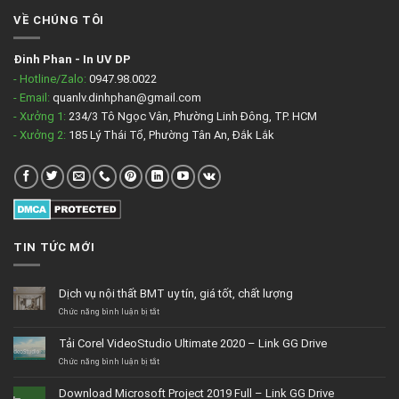
VỀ CHÚNG TÔI
Đinh Phan
-
In UV DP
- Hotline/Zalo:
0947.98.0022
- Email:
quanlv.dinhphan@gmail.com
- Xưởng 1:
234/3 Tô Ngọc Vân, Phường Linh Đông, TP. HCM
- Xưởng 2:
185 Lý Thái Tổ, Phường Tân An, Đắk Lắk
TIN TỨC MỚI
Dịch vụ nội thất BMT uy tín, giá tốt, chất lượng
ở
Chức năng bình luận bị tắt
Dịch
vụ
Tải Corel VideoStudio Ultimate 2020 – Link GG Drive
nội
thất
ở
Chức năng bình luận bị tắt
BMT
Tải
uy
Corel
Download Microsoft Project 2019 Full – Link GG Drive
tín,
VideoStudio