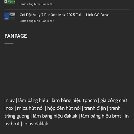
giá
Ultimate
ở
Chức năng bình luận bị tắt
tốt,
2020
Download
chất
–
Microsoft
Cài Đặt Vray 7 For 3ds Max 2025 Full – Link GG Drive
lượng
Link
Project
GG
2019
ở
Chức năng bình luận bị tắt
Drive
Full
Cài
–
Đặt
Link
Vray
FANPAGE
GG
7
Drive
For
3ds
Max
2025
Full
–
Link
GG
Drive
in uv
|
làm bảng hiệu
|
làm bảng hiệu tphcm
|
gia công chữ
inox
|
mica hút nổi
|
hộp đèn hút nổi
|
tranh điện
|
tranh
tráng gương
|
làm bảng hiệu đaklak
|
làm bảng hiệu bmt
|
in
uv bmt
|
in uv đaklak