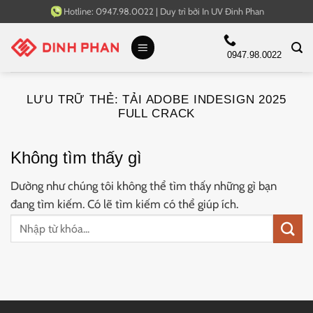
Bỏ
Hotline:
0947.98.0022
|
Duy trì bởi
In UV Đinh Phan
qua
nội
0947.98.0022
dung
LƯU TRỮ THẺ:
TẢI ADOBE INDESIGN 2025
FULL CRACK
Không tìm thấy gì
Dường như chúng tôi không thể tìm thấy những gì bạn
đang tìm kiếm. Có lẽ tìm kiếm có thể giúp ích.