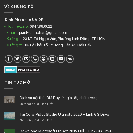
VỀ CHÚNG TÔI
Đinh Phan
-
In UV DP
- Hotline/Zalo:
0947.98.0022
- Email:
quanlv.dinhphan@gmail.com
- Xưởng 1:
234/3 Tô Ngọc Vân, Phường Linh Đông, TP. HCM
- Xưởng 2:
185 Lý Thái Tổ, Phường Tân An, Đắk Lắk
TIN TỨC MỚI
Dịch vụ nội thất BMT uy tín, giá tốt, chất lượng
ở
Chức năng bình luận bị tắt
Dịch
vụ
Tải Corel VideoStudio Ultimate 2020 – Link GG Drive
nội
thất
ở
Chức năng bình luận bị tắt
BMT
Tải
uy
Corel
Download Microsoft Project 2019 Full – Link GG Drive
tín,
VideoStudio