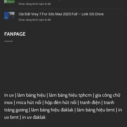
giá
Ultimate
ở
Chức năng bình luận bị tắt
tốt,
2020
Download
chất
–
Microsoft
Cài Đặt Vray 7 For 3ds Max 2025 Full – Link GG Drive
lượng
Link
Project
GG
2019
ở
Chức năng bình luận bị tắt
Drive
Full
Cài
–
Đặt
Link
Vray
FANPAGE
GG
7
Drive
For
3ds
Max
2025
Full
–
Link
GG
Drive
in uv
|
làm bảng hiệu
|
làm bảng hiệu tphcm
|
gia công chữ
inox
|
mica hút nổi
|
hộp đèn hút nổi
|
tranh điện
|
tranh
tráng gương
|
làm bảng hiệu đaklak
|
làm bảng hiệu bmt
|
in
uv bmt
|
in uv đaklak