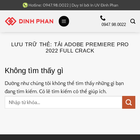
Bỏ
Hotline:
0947.98.0022
|
Duy trì bởi
In UV Đinh Phan
qua
nội
0947.98.0022
dung
LƯU TRỮ THẺ:
TẢI ADOBE PREMIERE PRO
2022 FULL CRACK
Không tìm thấy gì
Dường như chúng tôi không thể tìm thấy những gì bạn
đang tìm kiếm. Có lẽ tìm kiếm có thể giúp ích.