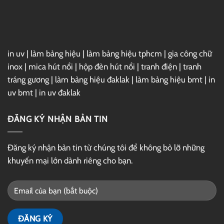
GG
Drive
in uv
|
làm bảng hiệu
|
làm bảng hiệu tphcm
|
gia công chữ
inox
|
mica hút nổi
|
hộp đèn hút nổi
|
tranh điện
|
tranh
tráng gương
|
làm bảng hiệu đaklak
|
làm bảng hiệu bmt
|
in
uv bmt
|
in uv đaklak
ĐĂNG KÝ NHẬN BẢN TIN
Đăng ký nhận bản tin từ chúng tôi để không bỏ lỡ những
khuyến mại lớn dành riêng cho bạn.