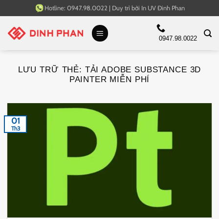
Bỏ
Hotline:
0947.98.0022
|
Duy trì bởi
In UV Đinh Phan
qua
nội
0947.98.0022
dung
LƯU TRỮ THẺ:
TẢI ADOBE SUBSTANCE 3D
PAINTER MIỄN PHÍ
01
Th3