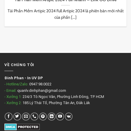
Tải Phần Mềm ​Artipic 2024 Full ​Artipic 2024 là phiên bản mới nhất
của phần [...]
VỀ CHÚNG TÔI
Đinh Phan
-
In UV DP
- Hotline/Zalo:
0947.98.0022
- Email:
quanlv.dinhphan@gmail.com
- Xưởng 1:
234/3 Tô Ngọc Vân, Phường Linh Đông, TP. HCM
- Xưởng 2:
185 Lý Thái Tổ, Phường Tân An, Đắk Lắk