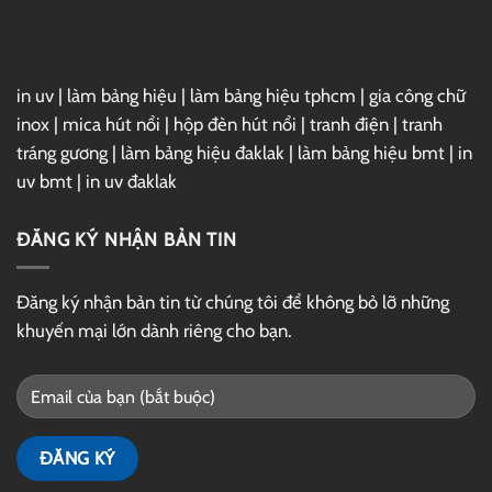
Drive
in uv
|
làm bảng hiệu
|
làm bảng hiệu tphcm
|
gia công chữ
inox
|
mica hút nổi
|
hộp đèn hút nổi
|
tranh điện
|
tranh
tráng gương
|
làm bảng hiệu đaklak
|
làm bảng hiệu bmt
|
in
uv bmt
|
in uv đaklak
ĐĂNG KÝ NHẬN BẢN TIN
Đăng ký nhận bản tin từ chúng tôi để không bỏ lỡ những
khuyến mại lớn dành riêng cho bạn.