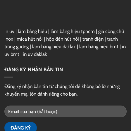
GG
Drive
in uv
|
làm bảng hiệu
|
làm bảng hiệu tphcm
|
gia công chữ
inox
|
mica hút nổi
|
hộp đèn hút nổi
|
tranh điện
|
tranh
tráng gương
|
làm bảng hiệu đaklak
|
làm bảng hiệu bmt
|
in
uv bmt
|
in uv đaklak
ĐĂNG KÝ NHẬN BẢN TIN
Đăng ký nhận bản tin từ chúng tôi để không bỏ lỡ những
khuyến mại lớn dành riêng cho bạn.