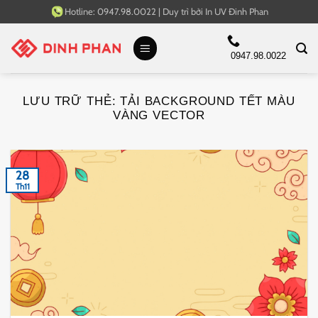
Bỏ
Hotline:
0947.98.0022
|
Duy trì bởi
In UV Đinh Phan
qua
nội
0947.98.0022
dung
LƯU TRỮ THẺ:
TẢI BACKGROUND TẾT MÀU
VÀNG VECTOR
28
Th11