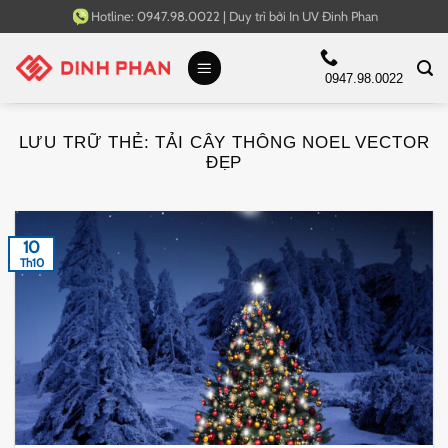
Bỏ
Hotline:
0947.98.0022
|
Duy trì bởi
In UV Đinh Phan
qua
nội
0947.98.0022
dung
LƯU TRỮ THẺ:
TẢI CÂY THÔNG NOEL VECTOR
ĐẸP
10
Th10