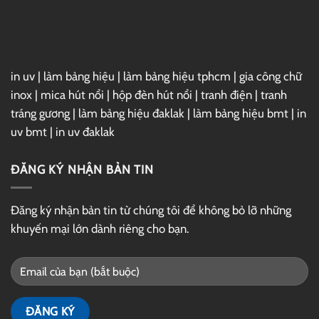
GG
Drive
in uv
|
làm bảng hiệu
|
làm bảng hiệu tphcm
|
gia công chữ
inox
|
mica hút nổi
|
hộp đèn hút nổi
|
tranh điện
|
tranh
tráng gương
|
làm bảng hiệu đaklak
|
làm bảng hiệu bmt
|
in
uv bmt
|
in uv đaklak
ĐĂNG KÝ NHẬN BẢN TIN
Đăng ký nhận bản tin từ chúng tôi để không bỏ lỡ những
khuyến mại lớn dành riêng cho bạn.