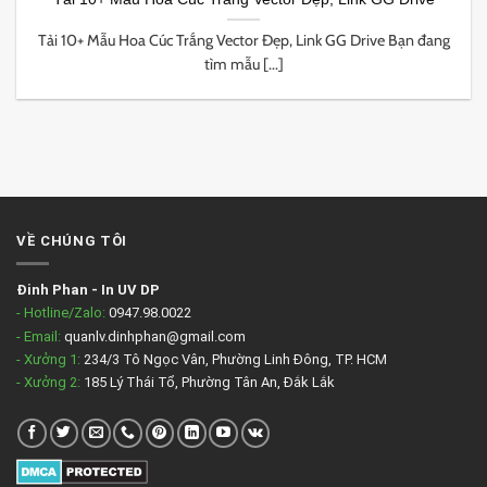
Tải 10+ Mẫu Hoa Cúc Trắng Vector Đẹp, Link GG Drive Bạn đang
tìm mẫu [...]
VỀ CHÚNG TÔI
Đinh Phan
-
In UV DP
- Hotline/Zalo:
0947.98.0022
- Email:
quanlv.dinhphan@gmail.com
- Xưởng 1:
234/3 Tô Ngọc Vân, Phường Linh Đông, TP. HCM
- Xưởng 2:
185 Lý Thái Tổ, Phường Tân An, Đắk Lắk