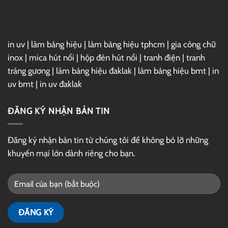
Drive
in uv
|
làm bảng hiệu
|
làm bảng hiệu tphcm
|
gia công chữ
inox
|
mica hút nổi
|
hộp đèn hút nổi
|
tranh điện
|
tranh
tráng gương
|
làm bảng hiệu đaklak
|
làm bảng hiệu bmt
|
in
uv bmt
|
in uv đaklak
ĐĂNG KÝ NHẬN BẢN TIN
Đăng ký nhận bản tin từ chúng tôi để không bỏ lỡ những
khuyến mại lớn dành riêng cho bạn.