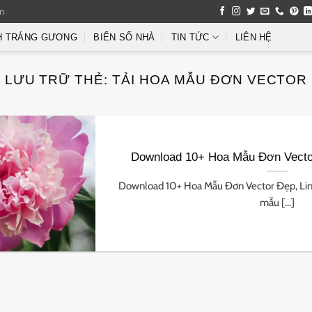
an
H TRÁNG GƯƠNG
BIỂN SỐ NHÀ
TIN TỨC
LIÊN HỆ
LƯU TRỮ THẺ:
TẢI HOA MẪU ĐƠN VECTOR
Download 10+ Hoa Mẫu Đơn Vecto
Download 10+ Hoa Mẫu Đơn Vector Đẹp, Lin
mẫu [...]