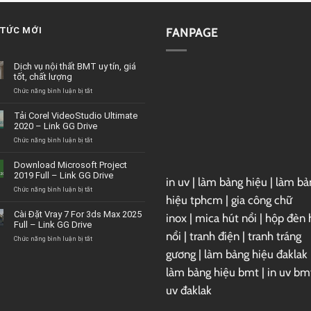
 TỨC MỚI
FANPAGE
Dịch vụ nội thất BMT uy tín, giá
tốt, chất lượng
ở
Chức năng bình luận bị tắt
Dịch
vụ
Tải Corel VideoStudio Ultimate
nội
2020 – Link GG Drive
thất
BMT
ở
Chức năng bình luận bị tắt
uy
Tải
tín,
Corel
Download Microsoft Project
giá
VideoStudio
2019 Full – Link GG Drive
tốt,
in uv
|
làm bảng hiệu
|
làm bả
Ultimate
chất
2020
ở
Chức năng bình luận bị tắt
hiệu tphcm
|
gia công chữ
lượng
–
Download
Link
Microsoft
Cài Đặt Vray 7 For 3ds Max 2025
inox
|
mica hút nổi
|
hộp đèn 
GG
Project
Full – Link GG Drive
Drive
2019
nổi
|
tranh điện
|
tranh tráng
Full
ở
Chức năng bình luận bị tắt
–
Cài
gương
|
làm bảng hiệu đaklak
Link
Đặt
GG
Vray
làm bảng hiệu bmt
|
in uv bm
Drive
7
uv đaklak
For
3ds
Max