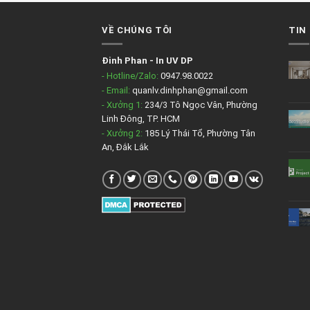
VỀ CHÚNG TÔI
TIN
Đinh Phan
-
In UV DP
- Hotline/Zalo:
0947.98.0022
- Email:
quanlv.dinhphan@gmail.com
- Xưởng 1:
234/3 Tô Ngọc Vân, Phường
Linh Đông, TP. HCM
- Xưởng 2:
185 Lý Thái Tổ, Phường Tân
An, Đắk Lắk