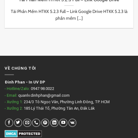
Tải Phần Mềm HTKK 5.2.3 Full – Link Google Drive HTKK 5.2.3 là
phần mềm [...]
VỀ CHÚNG TÔI
Đinh Phan
-
In UV DP
- Hotline/Zalo:
0947.98.0022
- Email:
quanlv.dinhphan@gmail.com
- Xưởng 1:
234/3 Tô Ngọc Vân, Phường Linh Đông, TP. HCM
- Xưởng 2:
185 Lý Thái Tổ, Phường Tân An, Đắk Lắk