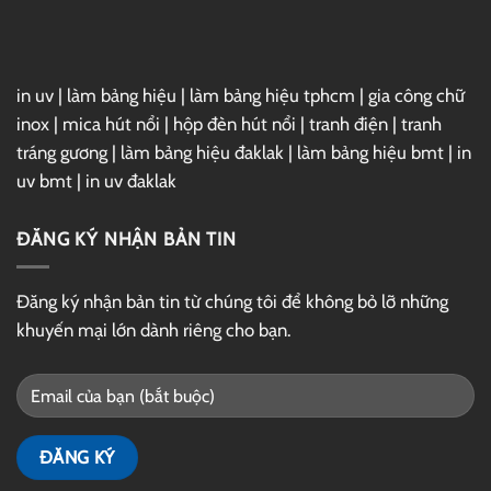
Drive
in uv
|
làm bảng hiệu
|
làm bảng hiệu tphcm
|
gia công chữ
inox
|
mica hút nổi
|
hộp đèn hút nổi
|
tranh điện
|
tranh
tráng gương
|
làm bảng hiệu đaklak
|
làm bảng hiệu bmt
|
in
uv bmt
|
in uv đaklak
ĐĂNG KÝ NHẬN BẢN TIN
Đăng ký nhận bản tin từ chúng tôi để không bỏ lỡ những
khuyến mại lớn dành riêng cho bạn.