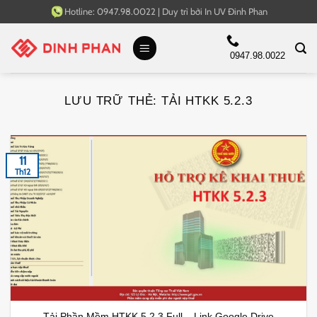
Bỏ
Hotline:
0947.98.0022
|
Duy trì bởi
In UV Đinh Phan
qua
nội
0947.98.0022
dung
LƯU TRỮ THẺ:
TẢI HTKK 5.2.3
11
Th12
Tải Phần Mềm HTKK 5.2.3 Full – Link Google Drive