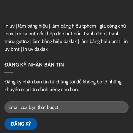
Drive
in uv
|
làm bảng hiệu
|
làm bảng hiệu tphcm
|
gia công chữ
inox
|
mica hút nổi
|
hộp đèn hút nổi
|
tranh điện
|
tranh
tráng gương
|
làm bảng hiệu đaklak
|
làm bảng hiệu bmt
|
in
uv bmt
|
in uv đaklak
ĐĂNG KÝ NHẬN BẢN TIN
Đăng ký nhận bản tin từ chúng tôi để không bỏ lỡ những
khuyến mại lớn dành riêng cho bạn.