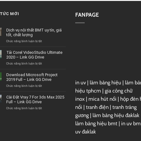
 TỨC MỚI
FANPAGE
Dịch vụ nội thất BMT uy tín, giá
tốt, chất lượng
ở
Chức năng bình luận bị tắt
Dịch
vụ
Tải Corel VideoStudio Ultimate
nội
2020 – Link GG Drive
thất
BMT
ở
Chức năng bình luận bị tắt
uy
Tải
tín,
Corel
Download Microsoft Project
giá
VideoStudio
2019 Full – Link GG Drive
tốt,
in uv
|
làm bảng hiệu
|
làm bả
Ultimate
chất
2020
ở
Chức năng bình luận bị tắt
hiệu tphcm
|
gia công chữ
lượng
–
Download
Link
Microsoft
Cài Đặt Vray 7 For 3ds Max 2025
inox
|
mica hút nổi
|
hộp đèn 
GG
Project
Full – Link GG Drive
Drive
2019
nổi
|
tranh điện
|
tranh tráng
Full
ở
Chức năng bình luận bị tắt
–
Cài
gương
|
làm bảng hiệu đaklak
Link
Đặt
GG
Vray
làm bảng hiệu bmt
|
in uv bm
Drive
7
uv đaklak
For
3ds
Max