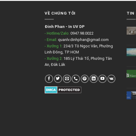
VỀ CHÚNG TÔI
TIN
Đinh Phan
-
In UV DP
- Hotline/Zalo:
0947.98.0022
- Email:
quanlv.dinhphan@gmail.com
- Xưởng 1:
234/3 Tô Ngọc Vân, Phường
Linh Đông, TP. HCM
- Xưởng 2:
185 Lý Thái Tổ, Phường Tân
An, Đắk Lắk