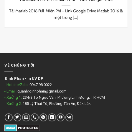
Tải Matlab 2016 Full Miễn Phí – Link Google Drive Matlab 2016 là
một trong [...]
VỀ CHÚNG TÔI
Đinh Phan
-
In UV DP
- Hotline/Zalo:
0947.98.0022
- Email:
quanlv.dinhphan@gmail.com
- Xưởng 1:
234/3 Tô Ngọc Vân, Phường Linh Đông, TP. HCM
- Xưởng 2:
185 Lý Thái Tổ, Phường Tân An, Đắk Lắk