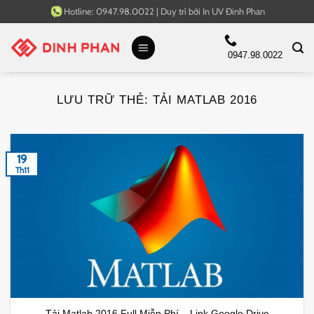
Bỏ
Hotline:
0947.98.0022
|
Duy trì bởi
In UV Đinh Phan
qua
nội
0947.98.0022
dung
LƯU TRỮ THẺ:
TẢI MATLAB 2016
19
Th11
Tải Matlab 2016 Full Miễn Phí – Link Google Drive