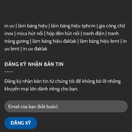
Drive
in uv
|
làm bảng hiệu
|
làm bảng hiệu tphcm
|
gia công chữ
inox
|
mica hút nổi
|
hộp đèn hút nổi
|
tranh điện
|
tranh
tráng gương
|
làm bảng hiệu đaklak
|
làm bảng hiệu bmt
|
in
uv bmt
|
in uv đaklak
ĐĂNG KÝ NHẬN BẢN TIN
Đăng ký nhận bản tin từ chúng tôi để không bỏ lỡ những
khuyến mại lớn dành riêng cho bạn.