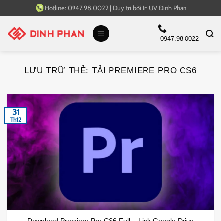
Bỏ
Hotline:
0947.98.0022
|
Duy trì bởi
In UV Đinh Phan
qua
nội
0947.98.0022
dung
LƯU TRỮ THẺ:
TẢI PREMIERE PRO CS6
31
Th12
Download Premiere Pro CS6 Full – Link Google Drive