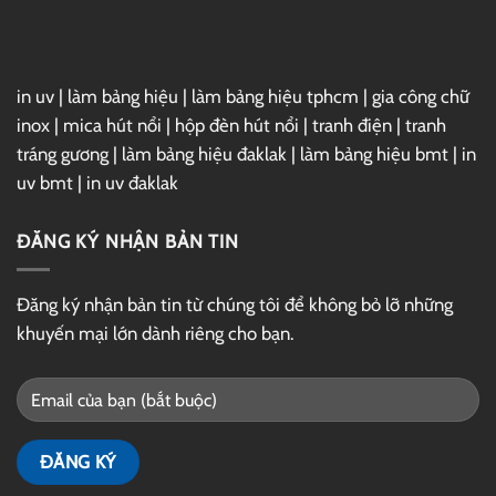
Drive
in uv
|
làm bảng hiệu
|
làm bảng hiệu tphcm
|
gia công chữ
inox
|
mica hút nổi
|
hộp đèn hút nổi
|
tranh điện
|
tranh
tráng gương
|
làm bảng hiệu đaklak
|
làm bảng hiệu bmt
|
in
uv bmt
|
in uv đaklak
ĐĂNG KÝ NHẬN BẢN TIN
Đăng ký nhận bản tin từ chúng tôi để không bỏ lỡ những
khuyến mại lớn dành riêng cho bạn.