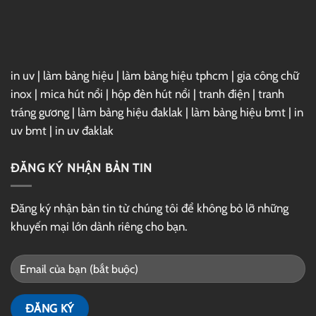
GG
Drive
in uv
|
làm bảng hiệu
|
làm bảng hiệu tphcm
|
gia công chữ
inox
|
mica hút nổi
|
hộp đèn hút nổi
|
tranh điện
|
tranh
tráng gương
|
làm bảng hiệu đaklak
|
làm bảng hiệu bmt
|
in
uv bmt
|
in uv đaklak
ĐĂNG KÝ NHẬN BẢN TIN
Đăng ký nhận bản tin từ chúng tôi để không bỏ lỡ những
khuyến mại lớn dành riêng cho bạn.