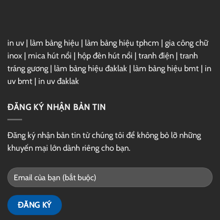
Drive
in uv
|
làm bảng hiệu
|
làm bảng hiệu tphcm
|
gia công chữ
inox
|
mica hút nổi
|
hộp đèn hút nổi
|
tranh điện
|
tranh
tráng gương
|
làm bảng hiệu đaklak
|
làm bảng hiệu bmt
|
in
uv bmt
|
in uv đaklak
ĐĂNG KÝ NHẬN BẢN TIN
Đăng ký nhận bản tin từ chúng tôi để không bỏ lỡ những
khuyến mại lớn dành riêng cho bạn.