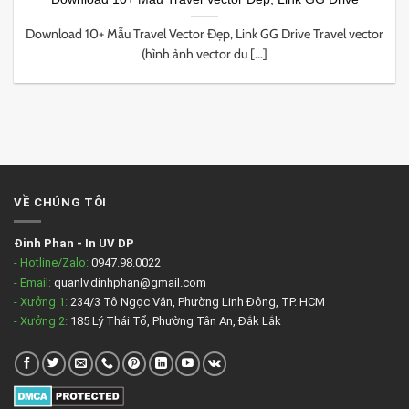
Download 10+ Mẫu Travel Vector Đẹp, Link GG Drive Travel vector
(hình ảnh vector du [...]
VỀ CHÚNG TÔI
Đinh Phan
-
In UV DP
- Hotline/Zalo:
0947.98.0022
- Email:
quanlv.dinhphan@gmail.com
- Xưởng 1:
234/3 Tô Ngọc Vân, Phường Linh Đông, TP. HCM
- Xưởng 2:
185 Lý Thái Tổ, Phường Tân An, Đắk Lắk