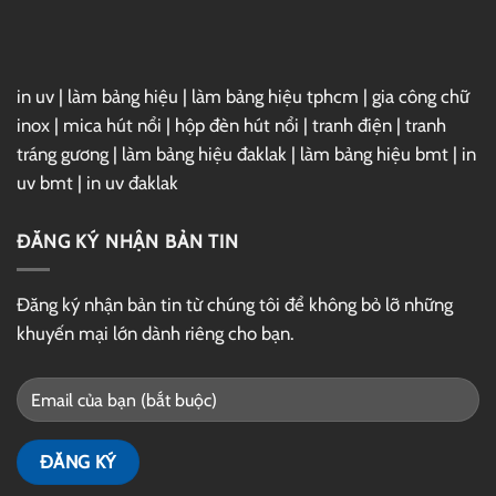
Drive
in uv
|
làm bảng hiệu
|
làm bảng hiệu tphcm
|
gia công chữ
inox
|
mica hút nổi
|
hộp đèn hút nổi
|
tranh điện
|
tranh
tráng gương
|
làm bảng hiệu đaklak
|
làm bảng hiệu bmt
|
in
uv bmt
|
in uv đaklak
ĐĂNG KÝ NHẬN BẢN TIN
Đăng ký nhận bản tin từ chúng tôi để không bỏ lỡ những
khuyến mại lớn dành riêng cho bạn.