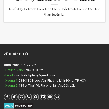
Tuyển Đại Lý Tranh Điện, Nhà Phân Phối Tranh Điện In UV Đinh
Phan tuyển [...]
VỀ CHÚNG TÔI
Đinh Phan
-
In UV DP
- Hotline/Zalo:
0947.98.0022
- Email:
quanlv.dinhphan@gmail.com
- Xưởng 1:
234/3 Tô Ngọc Vân, Phường Linh Đông, TP. HCM
- Xưởng 2:
185 Lý Thái Tổ, Phường Tân An, Đắk Lắk