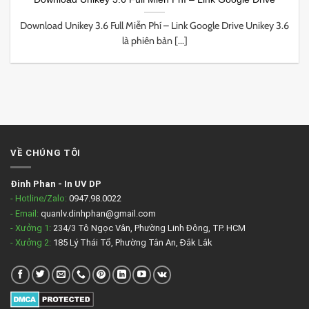
Download Unikey 3.6 Full Miễn Phí – Link Google Drive Unikey 3.6
là phiên bản [...]
VỀ CHÚNG TÔI
Đinh Phan
-
In UV DP
- Hotline/Zalo:
0947.98.0022
- Email:
quanlv.dinhphan@gmail.com
- Xưởng 1:
234/3 Tô Ngọc Vân, Phường Linh Đông, TP. HCM
- Xưởng 2:
185 Lý Thái Tổ, Phường Tân An, Đắk Lắk