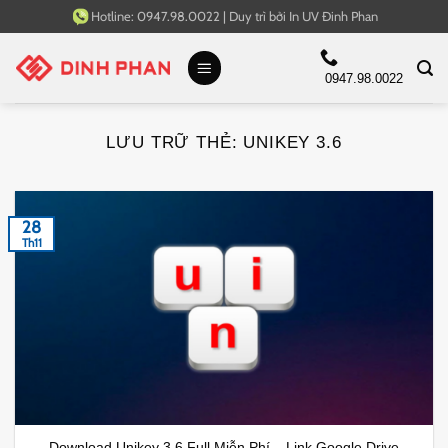
Bỏ
Hotline:
0947.98.0022
|
Duy trì bởi
In UV Đinh Phan
qua
nội
0947.98.0022
dung
LƯU TRỮ THẺ:
UNIKEY 3.6
28
Th11
Download Unikey 3.6 Full Miễn Phí – Link Google Drive