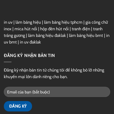
Drive
in uv
|
làm bảng hiệu
|
làm bảng hiệu tphcm
|
gia công chữ
inox
|
mica hút nổi
|
hộp đèn hút nổi
|
tranh điện
|
tranh
tráng gương
|
làm bảng hiệu đaklak
|
làm bảng hiệu bmt
|
in
uv bmt
|
in uv đaklak
ĐĂNG KÝ NHẬN BẢN TIN
Đăng ký nhận bản tin từ chúng tôi để không bỏ lỡ những
khuyến mại lớn dành riêng cho bạn.