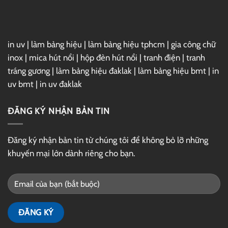
Drive
in uv
|
làm bảng hiệu
|
làm bảng hiệu tphcm
|
gia công chữ
inox
|
mica hút nổi
|
hộp đèn hút nổi
|
tranh điện
|
tranh
tráng gương
|
làm bảng hiệu đaklak
|
làm bảng hiệu bmt
|
in
uv bmt
|
in uv đaklak
ĐĂNG KÝ NHẬN BẢN TIN
Đăng ký nhận bản tin từ chúng tôi để không bỏ lỡ những
khuyến mại lớn dành riêng cho bạn.