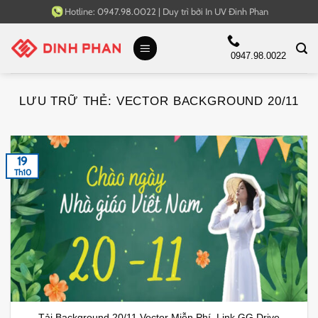
Bỏ
Hotline:
0947.98.0022
|
Duy trì bởi
In UV Đinh Phan
qua
nội
0947.98.0022
dung
LƯU TRỮ THẺ:
VECTOR BACKGROUND 20/11
19
Th10
Tải Background 20/11 Vector Miễn Phí, Link GG Drive