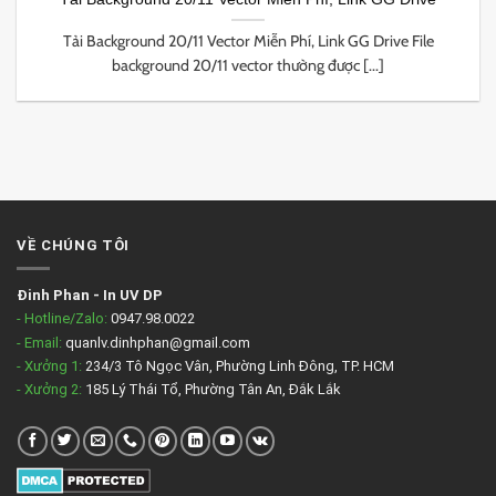
Tải Background 20/11 Vector Miễn Phí, Link GG Drive File
background 20/11 vector thường được [...]
VỀ CHÚNG TÔI
Đinh Phan
-
In UV DP
- Hotline/Zalo:
0947.98.0022
- Email:
quanlv.dinhphan@gmail.com
- Xưởng 1:
234/3 Tô Ngọc Vân, Phường Linh Đông, TP. HCM
- Xưởng 2:
185 Lý Thái Tổ, Phường Tân An, Đắk Lắk