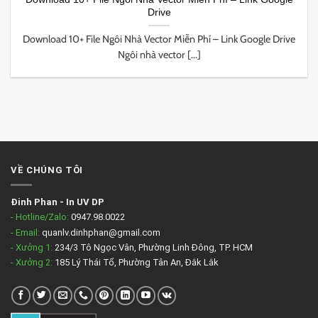
Drive
Download 10+ File Ngôi Nhà Vector Miễn Phí – Link Google Drive
Ngôi nhà vector [...]
VỀ CHÚNG TÔI
Đinh Phan
-
In UV DP
- Hotline/Zalo:
0947.98.0022
- Email:
quanlv.dinhphan@gmail.com
- Xưởng 1:
234/3 Tô Ngọc Vân, Phường Linh Đông, TP. HCM
- Xưởng 2:
185 Lý Thái Tổ, Phường Tân An, Đắk Lắk