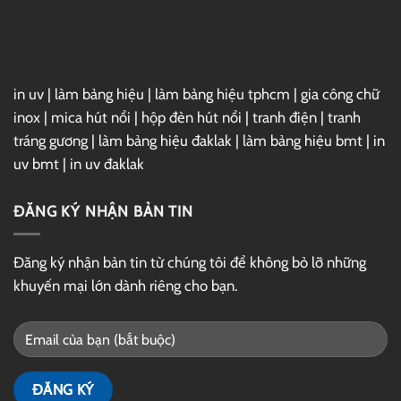
GG
Drive
in uv
|
làm bảng hiệu
|
làm bảng hiệu tphcm
|
gia công chữ
inox
|
mica hút nổi
|
hộp đèn hút nổi
|
tranh điện
|
tranh
tráng gương
|
làm bảng hiệu đaklak
|
làm bảng hiệu bmt
|
in
uv bmt
|
in uv đaklak
ĐĂNG KÝ NHẬN BẢN TIN
Đăng ký nhận bản tin từ chúng tôi để không bỏ lỡ những
khuyến mại lớn dành riêng cho bạn.