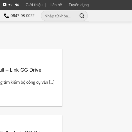
Giới thiệu
Liên hệ
Tuyển dụng
Tìm
0947.98.0022
kiếm:
ull – Link GG Drive
 tìm kiếm bộ công cụ văn [...]