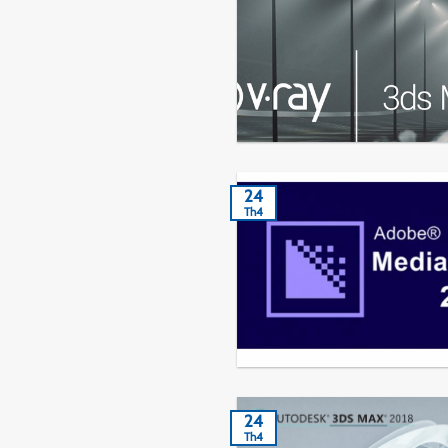
24
Th4
24
Th4