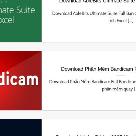
Download AbleBits Ultimate Suite 
Download AbleBits Ultimate Suite Full Bạn c
tính Excel [...]
Download Phần Mềm Bandicam Fu
Download Phần Mềm Bandicam Full Bandicam 
phần mềm quay [..