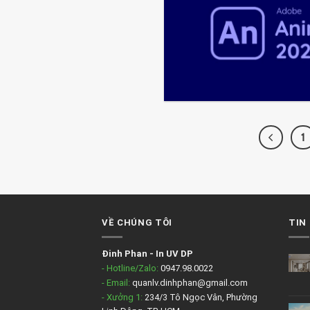
1
VỀ CHÚNG TÔI
TIN
Đinh Phan
-
In UV DP
- Hotline/Zalo:
0947.98.0022
- Email:
quanlv.dinhphan@gmail.com
- Xưởng 1:
234/3 Tô Ngọc Vân, Phường