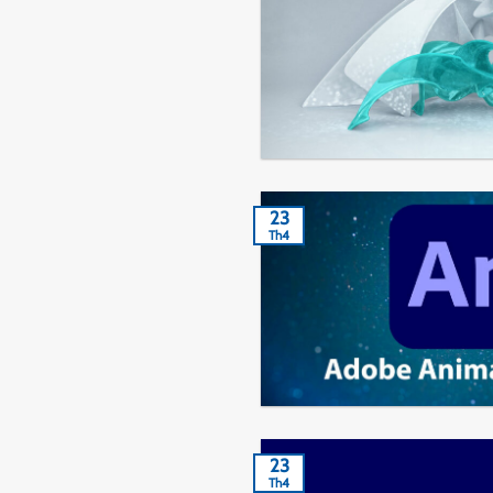
23
Th4
23
Th4