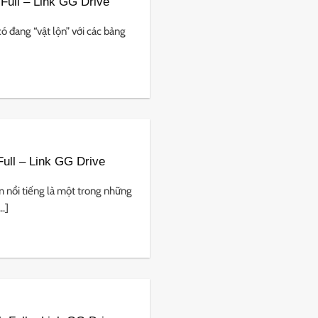
Full – Link GG Drive
ó đang “vật lộn” với các bảng
ll – Link GG Drive
nổi tiếng là một trong những
.]