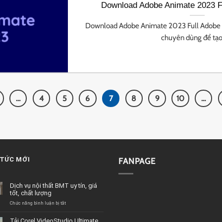
Download Adobe Animate 2023 Fu
Download Adobe Animate 2023 Full Adobe
chuyên dùng để tạo [
…
4
5
6
7
8
9
10
…
 TỨC MỚI
FANPAGE
Dịch vụ nội thất BMT uy tín, giá
tốt, chất lượng
ở
Chức năng bình luận bị tắt
Dịch
vụ
Tải Corel VideoStudio Ultimate