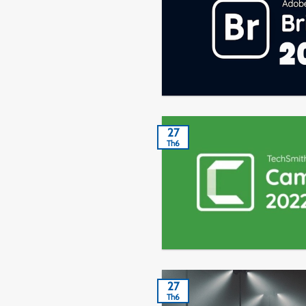
27
Th6
27
Th6