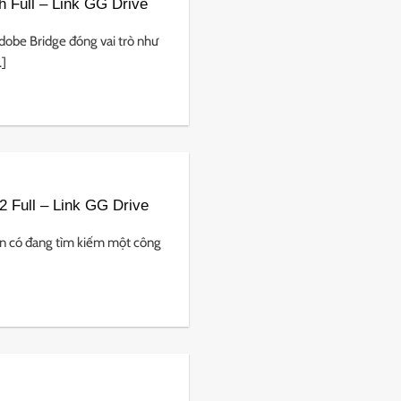
 Full – Link GG Drive
obe Bridge đóng vai trò như
.]
 Full – Link GG Drive
n có đang tìm kiếm một công