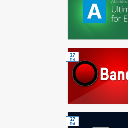
27
Th6
27
Th6