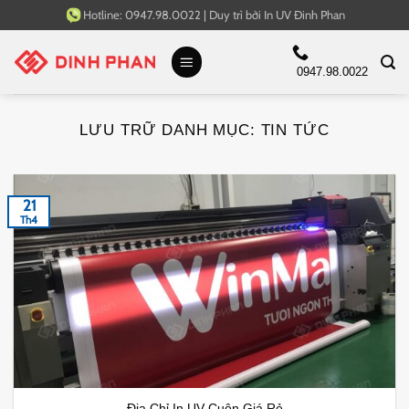
Bỏ
Hotline:
0947.98.0022
|
Duy trì bởi
In UV Đinh Phan
qua
nội
0947.98.0022
dung
LƯU TRỮ DANH MỤC:
TIN TỨC
21
Th4
Địa Chỉ In UV Cuộn Giá Rẻ