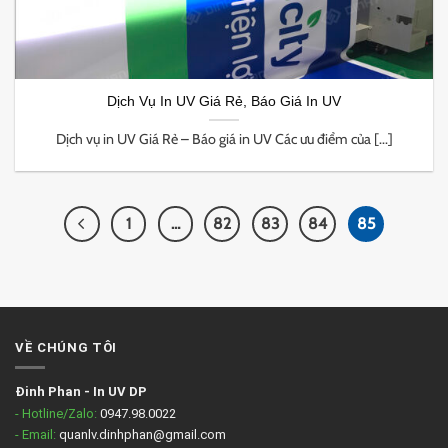
Dịch Vụ In UV Giá Rẻ, Báo Giá In UV
Dịch vụ in UV Giá Rẻ – Báo giá in UV Các ưu điểm của [...]
1
…
82
83
84
85
VỀ CHÚNG TÔI
Đinh Phan
-
In UV DP
- Hotline/Zalo:
0947.98.0022
- Email:
quanlv.dinhphan@gmail.com