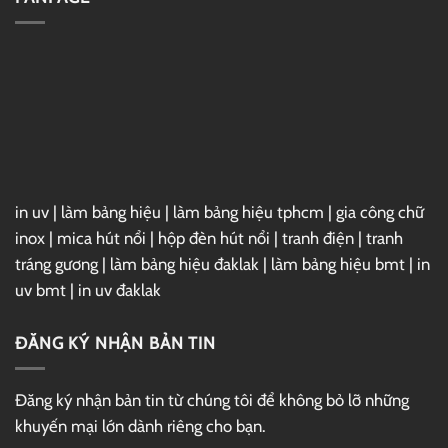
GG
7
Drive
For
3ds
Max
2025
Full
–
Link
GG
Drive
in uv
|
làm bảng hiệu
|
làm bảng hiệu tphcm
|
gia công chữ
inox
|
mica hút nổi
|
hộp đèn hút nổi
|
tranh điện
|
tranh
tráng gương
|
làm bảng hiệu đaklak
|
làm bảng hiệu bmt
|
in
uv bmt
|
in uv đaklak
ĐĂNG KÝ NHẬN BẢN TIN
Đăng ký nhận bản tin từ chúng tôi để không bỏ lỡ những
khuyến mại lớn dành riêng cho bạn.