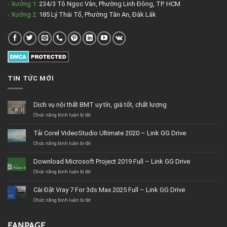
- Xưởng 1:
234/3 Tô Ngọc Vân, Phường Linh Đông, TP. HCM
- Xưởng 2:
185 Lý Thái Tổ, Phường Tân An, Đắk Lắk
TIN TỨC MỚI
Dịch vụ nội thất BMT uy tín, giá tốt, chất lượng
ở
Chức năng bình luận bị tắt
Dịch
vụ
Tải Corel VideoStudio Ultimate 2020 – Link GG Drive
nội
thất
ở
Chức năng bình luận bị tắt
BMT
Tải
uy
Corel
Download Microsoft Project 2019 Full – Link GG Drive
tín,
VideoStudio
giá
Ultimate
ở
Chức năng bình luận bị tắt
tốt,
2020
Download
chất
–
Microsoft
Cài Đặt Vray 7 For 3ds Max 2025 Full – Link GG Drive
lượng
Link
Project
GG
2019
ở
Chức năng bình luận bị tắt
Drive
Full
Cài
–
Đặt
Link
Vray
FANPAGE