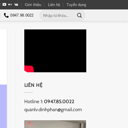
Giới thiệu
Liên hệ
Tuyển dụng
Tìm
0947.98.0022
kiếm:
LIÊN HỆ
Hotline 1:
0947.85.0022
quanlv.dinhphan@gmail.com