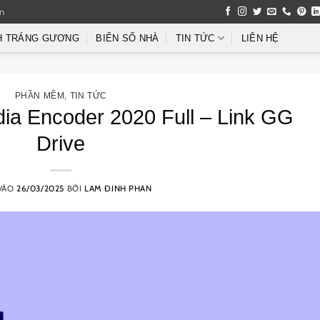
an
H TRÁNG GƯƠNG
BIỂN SỐ NHÀ
TIN TỨC
LIÊN HỆ
PHẦN MỀM
,
TIN TỨC
ia Encoder 2020 Full – Link GG
Drive
VÀO
26/03/2025
BỞI
LAM ĐINH PHAN