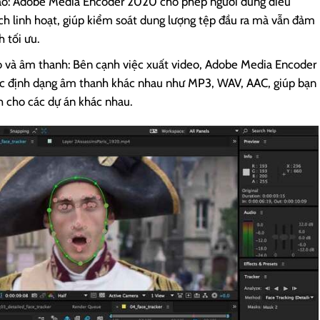
 cao: Adobe Media Encoder 2020 cho phép người dùng điều
ch linh hoạt, giúp kiểm soát dung lượng tệp đầu ra mà vẫn đảm
 tối ưu.
o và âm thanh: Bên cạnh việc xuất video, Adobe Media Encoder
ác định dạng âm thanh khác nhau như MP3, WAV, AAC, giúp bạn
h cho các dự án khác nhau.