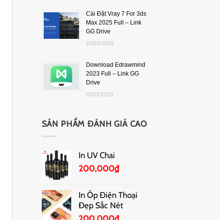
Cài Đặt Vray 7 For 3ds
Max 2025 Full – Link
GG Drive
21/07/2025
Download Edrawmind
2023 Full – Link GG
Drive
17/07/2025
SẢN PHẨM ĐÁNH GIÁ CAO
In UV Chai
200,000
₫
In Ốp Điện Thoại
Đẹp Sắc Nét
200,000
₫