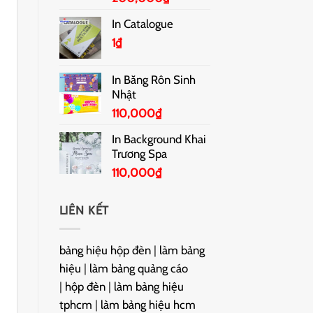
In Catalogue
1
₫
In Băng Rôn Sinh
Nhật
110,000
₫
In Background Khai
Trương Spa
110,000
₫
LIÊN KẾT
bảng hiệu hộp đèn
|
làm bảng
hiệu
|
làm bảng quảng cáo
|
hộp đèn
|
làm bảng hiệu
tphcm
|
làm bảng hiệu hcm