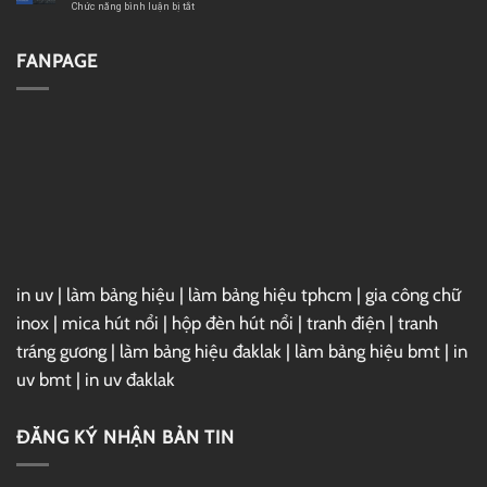
GG
2019
ở
Chức năng bình luận bị tắt
Drive
Full
Cài
–
Đặt
Link
Vray
FANPAGE
GG
7
Drive
For
3ds
Max
2025
Full
–
Link
GG
Drive
in uv
|
làm bảng hiệu
|
làm bảng hiệu tphcm
|
gia công chữ
inox
|
mica hút nổi
|
hộp đèn hút nổi
|
tranh điện
|
tranh
tráng gương
|
làm bảng hiệu đaklak
|
làm bảng hiệu bmt
|
in
uv bmt
|
in uv đaklak
ĐĂNG KÝ NHẬN BẢN TIN