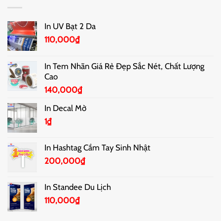
In UV Bạt 2 Da
110,000
₫
In Tem Nhãn Giá Rẻ Đẹp Sắc Nét, Chất Lượng
Cao
140,000
₫
In Decal Mờ
1
₫
In Hashtag Cầm Tay Sinh Nhật
200,000
₫
In Standee Du Lịch
110,000
₫