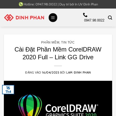
Bỏ
Hotline:
0947.98.0022
|
Duy trì bởi
In UV Đinh Phan
qua
nội
0947.98.0022
dung
PHẦN MỀM
,
TIN TỨC
Cài Đặt Phần Mềm CorelDRAW
2020 Full – Link GG Drive
ĐĂNG VÀO
16/04/2025
BỞI
LAM ĐINH PHAN
16
Th4