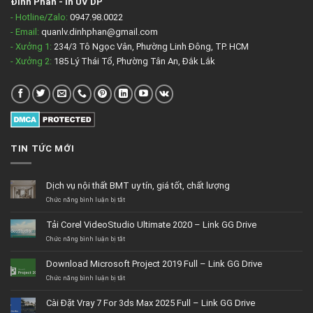
Đinh Phan
-
In UV DP
- Hotline/Zalo:
0947.98.0022
- Email:
quanlv.dinhphan@gmail.com
- Xưởng 1:
234/3 Tô Ngọc Vân, Phường Linh Đông, TP. HCM
- Xưởng 2:
185 Lý Thái Tổ, Phường Tân An, Đắk Lắk
TIN TỨC MỚI
Dịch vụ nội thất BMT uy tín, giá tốt, chất lượng
ở
Chức năng bình luận bị tắt
Dịch
vụ
Tải Corel VideoStudio Ultimate 2020 – Link GG Drive
nội
thất
ở
Chức năng bình luận bị tắt
BMT
Tải
uy
Corel
Download Microsoft Project 2019 Full – Link GG Drive
tín,
VideoStudio
giá
Ultimate
ở
Chức năng bình luận bị tắt
tốt,
2020
Download
chất
–
Microsoft
Cài Đặt Vray 7 For 3ds Max 2025 Full – Link GG Drive
lượng
Link
Project