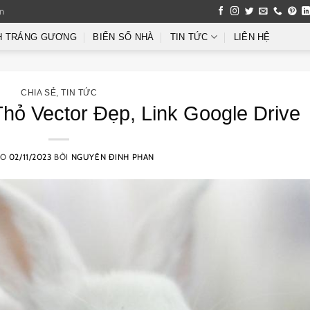
an
H TRÁNG GƯƠNG
BIỂN SỐ NHÀ
TIN TỨC
LIÊN HỆ
CHIA SẺ
,
TIN TỨC
hỏ Vector Đẹp, Link Google Drive
ÀO
02/11/2023
BỞI
NGUYÊN ĐINH PHAN