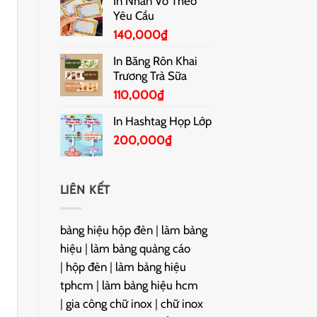
In Nhãn Vở Theo
Yêu Cầu
140,000
₫
In Băng Rôn Khai
Trương Trà Sữa
110,000
₫
In Hashtag Họp Lớp
200,000
₫
LIÊN KẾT
bảng hiệu hộp đèn
|
làm bảng
hiệu
|
làm bảng quảng cáo
|
hộp đèn
|
làm bảng hiệu
tphcm
|
làm bảng hiệu hcm
|
gia công chữ inox
|
chữ inox