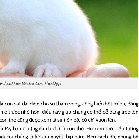
nload File Vector Con Thỏ Đẹp
là con vật đại diện cho sự tham vọng, cống hiến hết mình, đồng
ân ở trước nhỏ hơn, điều này giúp chúng có thể dễ dàng trèo lên
con thỏ cũng được xem là sự tiến bộ, có chí vươn lên.
ời Mỹ bản địa (người da đỏ) là con thỏ. Họ xem thỏ biểu tượng
ời coi chúng là kẻ xảo quyệt, bịp bợm. Bên cạnh đó, những bộ