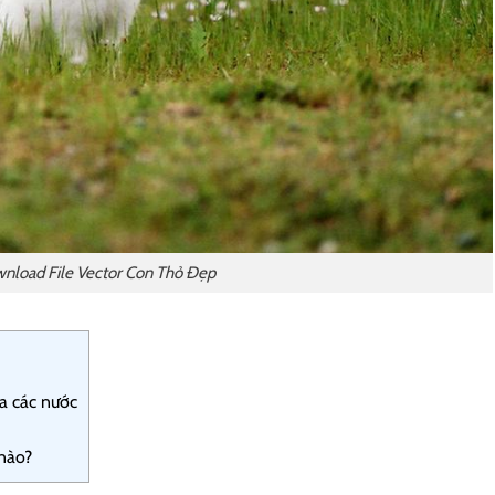
nload File Vector Con Thỏ Đẹp
a các nước
 nào?