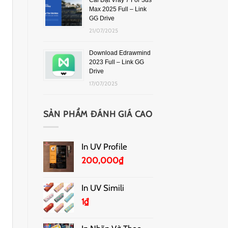
Cài Đặt Vray 7 For 3ds
Max 2025 Full – Link
GG Drive
21/07/2025
Download Edrawmind
2023 Full – Link GG
Drive
17/07/2025
SẢN PHẨM ĐÁNH GIÁ CAO
In UV Profile
200,000
₫
In UV Simili
1
₫