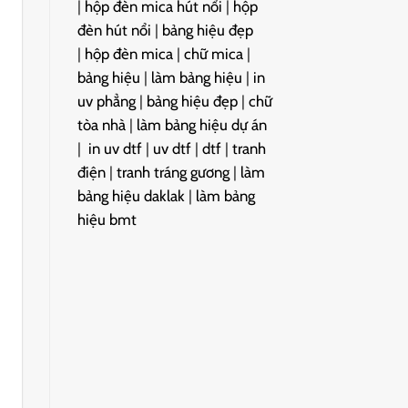
|
hộp đèn mica hút nổi
|
hộp
đèn hút nổi
|
bảng hiệu đẹp
|
hộp đèn mica
|
chữ mica
|
bảng hiệu
|
làm bảng hiệu
|
in
uv phẳng
|
bảng hiệu đẹp
|
chữ
tòa nhà
|
làm bảng hiệu dự án
|
in uv dtf
|
uv dtf
|
dtf
|
tranh
điện
|
tranh tráng gương
|
làm
bảng hiệu daklak
|
làm bảng
hiệu bmt