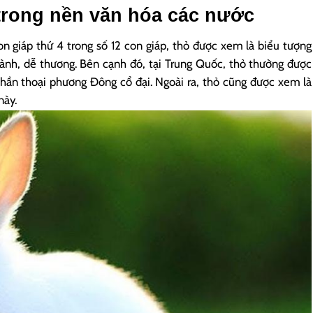
trong nền văn hóa các nước
on giáp thứ 4 trong số 12 con giáp, thỏ được xem là biểu tượng
 lành, dễ thương. Bên cạnh đó, tại Trung Quốc, thỏ thường được
 thần thoại phương Đông cổ đại. Ngoài ra, thỏ cũng được xem là
này.