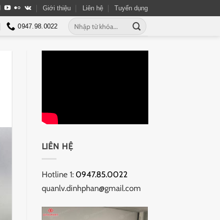
Giới thiệu
Liên hệ
Tuyển dụng
Tìm
0947.98.0022
kiếm:
LIÊN HỆ
Hotline 1:
0947.85.0022
quanlv.dinhphan@gmail.com