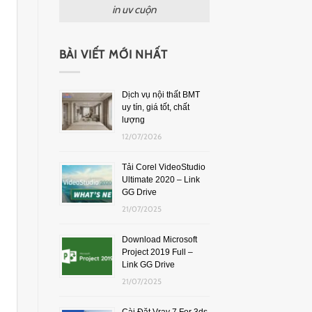
in uv cuộn
BÀI VIẾT MỚI NHẤT
Dịch vụ nội thất BMT
uy tín, giá tốt, chất
lượng
12/07/2026
Tải Corel VideoStudio
Ultimate 2020 – Link
GG Drive
21/07/2025
Download Microsoft
Project 2019 Full –
Link GG Drive
21/07/2025