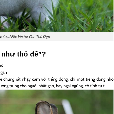
nload File Vector Con Thỏ Đẹp
t như thỏ đế”?
hỏ
 gan
vì chúng rất nhạy cảm với tiếng động, chỉ một tiếng động nhỏ
ợng trưng cho người nhát gan, hay ngại ngùng, có tính tự ti,…