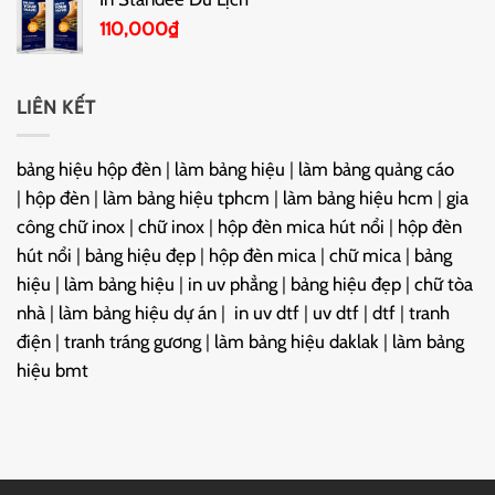
110,000
₫
LIÊN KẾT
bảng hiệu hộp đèn
|
làm bảng hiệu
|
làm bảng quảng cáo
|
hộp đèn
|
làm bảng hiệu tphcm
|
làm bảng hiệu hcm
|
gia
công chữ inox
|
chữ inox
|
hộp đèn mica hút nổi
|
hộp đèn
hút nổi
|
bảng hiệu đẹp
|
hộp đèn mica
|
chữ mica
|
bảng
hiệu
|
làm bảng hiệu
|
in uv phẳng
|
bảng hiệu đẹp
|
chữ tòa
nhà
|
làm bảng hiệu dự án
|
in uv dtf
|
uv dtf
|
dtf
|
tranh
điện
|
tranh tráng gương
|
làm bảng hiệu daklak
|
làm bảng
hiệu bmt