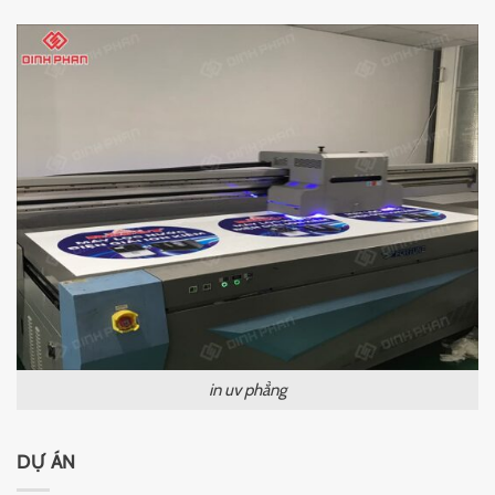
in uv phẳng
DỰ ÁN