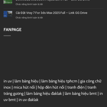
tín,
VideoStudio
giá
Ultimate
ở
Chức năng bình luận bị tắt
tốt,
2020
Download
chất
–
Microsoft
Cài Đặt Vray 7 For 3ds Max 2025 Full – Link GG Drive
lượng
Link
Project
GG
2019
ở
Chức năng bình luận bị tắt
Drive
Full
Cài
–
Đặt
Link
Vray
FANPAGE
GG
7
Drive
For
3ds
Max
2025
Full
–
Link
GG
Drive
in uv
|
làm bảng hiệu
|
làm bảng hiệu tphcm
|
gia công chữ
inox
|
mica hút nổi
|
hộp đèn hút nổi
|
tranh điện
|
tranh
tráng gương
|
làm bảng hiệu đaklak
|
làm bảng hiệu bmt
|
in
uv bmt
|
in uv đaklak