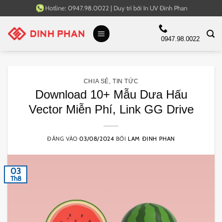
Bỏ
Hotline:
0947.98.0022
|
Duy trì bởi
In UV Đinh Phan
qua
nội
0947.98.0022
dung
CHIA SẺ
,
TIN TỨC
Download 10+ Mẫu Dưa Hấu
Vector Miễn Phí, Link GG Drive
ĐĂNG VÀO
03/08/2024
BỞI
LAM ĐINH PHAN
03
Th8