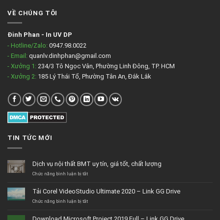
VỀ CHÚNG TÔI
Đinh Phan
-
In UV DP
- Hotline/Zalo:
0947.98.0022
- Email:
quanlv.dinhphan@gmail.com
- Xưởng 1:
234/3 Tô Ngọc Vân, Phường Linh Đông, TP. HCM
- Xưởng 2:
185 Lý Thái Tổ, Phường Tân An, Đắk Lắk
TIN TỨC MỚI
Dịch vụ nội thất BMT uy tín, giá tốt, chất lượng
ở
Chức năng bình luận bị tắt
Dịch
vụ
Tải Corel VideoStudio Ultimate 2020 – Link GG Drive
nội
thất
ở
Chức năng bình luận bị tắt
BMT
Tải
uy
Corel
Download Microsoft Project 2019 Full – Link GG Drive