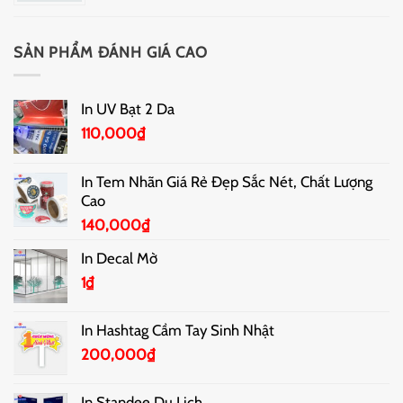
SẢN PHẨM ĐÁNH GIÁ CAO
In UV Bạt 2 Da
110,000
₫
In Tem Nhãn Giá Rẻ Đẹp Sắc Nét, Chất Lượng
Cao
140,000
₫
In Decal Mờ
1
₫
In Hashtag Cầm Tay Sinh Nhật
200,000
₫
In Standee Du Lịch