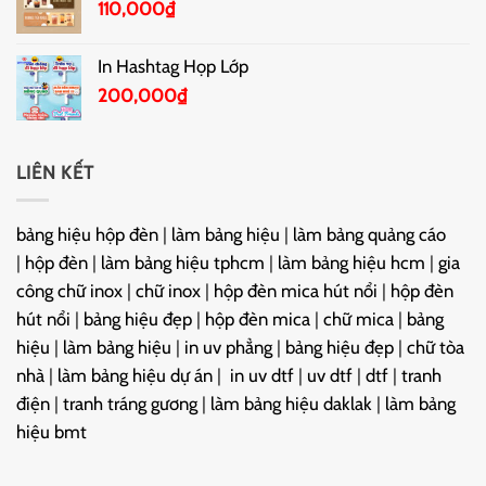
110,000
₫
In Hashtag Họp Lớp
200,000
₫
LIÊN KẾT
bảng hiệu hộp đèn
|
làm bảng hiệu
|
làm bảng quảng cáo
|
hộp đèn
|
làm bảng hiệu tphcm
|
làm bảng hiệu hcm
|
gia
công chữ inox
|
chữ inox
|
hộp đèn mica hút nổi
|
hộp đèn
hút nổi
|
bảng hiệu đẹp
|
hộp đèn mica
|
chữ mica
|
bảng
hiệu
|
làm bảng hiệu
|
in uv phẳng
|
bảng hiệu đẹp
|
chữ tòa
nhà
|
làm bảng hiệu dự án
|
in uv dtf
|
uv dtf
|
dtf
|
tranh
điện
|
tranh tráng gương
|
làm bảng hiệu daklak
|
làm bảng
hiệu bmt