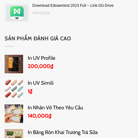
Download Edrawmind 2023 Full – Link GG Drive
17/07/2025
SẢN PHẨM ĐÁNH GIÁ CAO
In UV Profile
200,000
₫
In UV Simili
1
₫
In Nhãn Vở Theo Yêu Cầu
140,000
₫
In Băng Rôn Khai Trương Trà Sữa