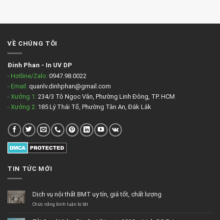
VỀ CHÚNG TÔI
Đinh Phan
-
In UV DP
- Hotline/Zalo:
0947.98.0022
- Email:
quanlv.dinhphan@gmail.com
- Xưởng 1:
234/3 Tô Ngọc Vân, Phường Linh Đông, TP. HCM
- Xưởng 2:
185 Lý Thái Tổ, Phường Tân An, Đắk Lắk
TIN TỨC MỚI
Dịch vụ nội thất BMT uy tín, giá tốt, chất lượng
ở
Chức năng bình luận bị tắt
Dịch
vụ