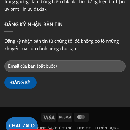
tráng gương
|
làm bảng hiệu đaklak
|
làm bảng hiệu bmt
|
in
uv bmt
|
in uv đaklak
ĐĂNG KÝ NHẬN BẢN TIN
Đăng ký nhận bản tin từ chúng tôi để không bỏ lỡ những
khuyến mại lớn dành riêng cho bạn.
Visa
PayPal
MasterCard
CHAT ZALO
GIỚI THIỆU
CHÍNH SÁCH CHUNG
LIÊN HỆ
TUYỂN DỤNG