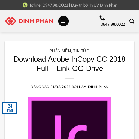
Bỏ
Hotline:
0947.98.0022
|
Duy trì bởi
In UV Đinh Phan
qua
nội
0947.98.0022
dung
PHẦN MỀM
,
TIN TỨC
Download Adobe InCopy CC 2018
Full – Link GG Drive
ĐĂNG VÀO
31/03/2025
BỞI
LAM ĐINH PHAN
31
Th3