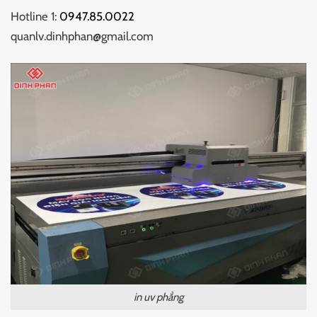
Hotline 1:
0947.85.0022
quanlv.dinhphan@gmail.com
in uv phẳng