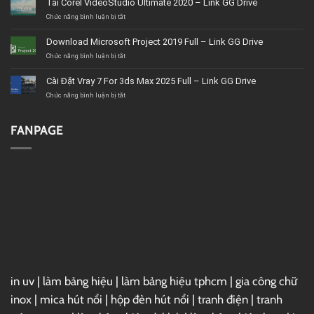
Tải Corel VideoStudio Ultimate 2020 – Link GG Drive
nội
thất
ở
Chức năng bình luận bị tắt
BMT
Tải
uy
Corel
Download Microsoft Project 2019 Full – Link GG Drive
tín,
VideoStudio
giá
Ultimate
ở
Chức năng bình luận bị tắt
tốt,
2020
Download
chất
–
Microsoft
Cài Đặt Vray 7 For 3ds Max 2025 Full – Link GG Drive
lượng
Link
Project
GG
2019
ở
Chức năng bình luận bị tắt
Drive
Full
Cài
–
Đặt
Link
Vray
FANPAGE
GG
7
Drive
For
3ds
Max
2025
Full
–
Link
GG
Drive
in uv
|
làm bảng hiệu
|
làm bảng hiệu tphcm
|
gia công chữ
inox
|
mica hút nổi
|
hộp đèn hút nổi
|
tranh điện
|
tranh