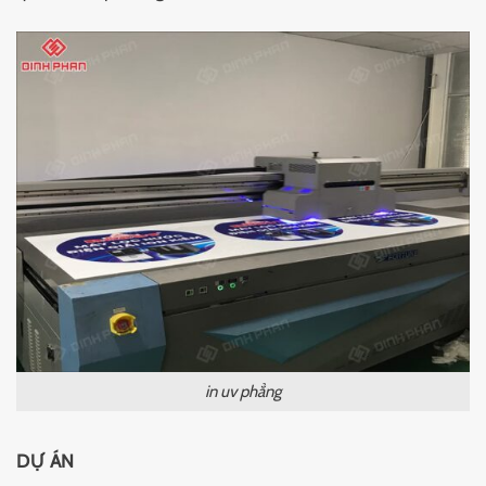
in uv phẳng
DỰ ÁN