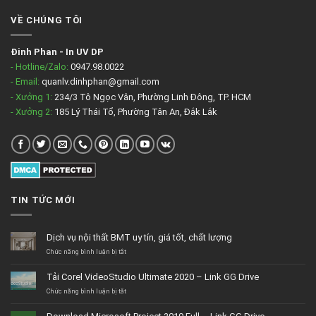
VỀ CHÚNG TÔI
Đinh Phan
-
In UV DP
- Hotline/Zalo:
0947.98.0022
- Email:
quanlv.dinhphan@gmail.com
- Xưởng 1:
234/3 Tô Ngọc Vân, Phường Linh Đông, TP. HCM
- Xưởng 2:
185 Lý Thái Tổ, Phường Tân An, Đắk Lắk
TIN TỨC MỚI
Dịch vụ nội thất BMT uy tín, giá tốt, chất lượng
ở
Chức năng bình luận bị tắt
Dịch
vụ
Tải Corel VideoStudio Ultimate 2020 – Link GG Drive
nội
thất
ở
Chức năng bình luận bị tắt
BMT
Tải
uy
Corel