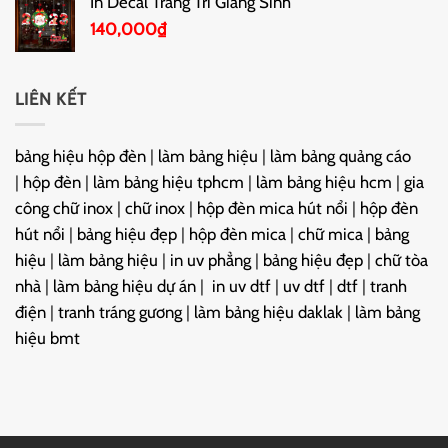
In Decal Trang Trí Giáng Sinh
140,000
₫
LIÊN KẾT
bảng hiệu hộp đèn
|
làm bảng hiệu
|
làm bảng quảng cáo
|
hộp đèn
|
làm bảng hiệu tphcm
|
làm bảng hiệu hcm
|
gia
công chữ inox
|
chữ inox
|
hộp đèn mica hút nổi
|
hộp đèn
hút nổi
|
bảng hiệu đẹp
|
hộp đèn mica
|
chữ mica
|
bảng
hiệu
|
làm bảng hiệu
|
in uv phẳng
|
bảng hiệu đẹp
|
chữ tòa
nhà
|
làm bảng hiệu dự án
|
in uv dtf
|
uv dtf
|
dtf
|
tranh
điện
|
tranh tráng gương
|
làm bảng hiệu daklak
|
làm bảng
hiệu bmt