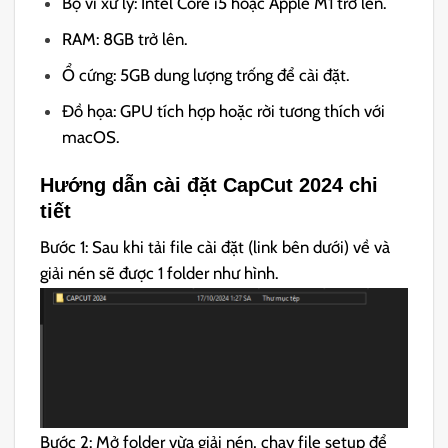
Bộ vi xử lý: Intel Core i5 hoặc Apple M1 trở lên.
RAM: 8GB trở lên.
Ổ cứng: 5GB dung lượng trống để cài đặt.
Đồ họa: GPU tích hợp hoặc rời tương thích với
macOS.
Hướng dẫn cài đặt CapCut 2024 chi
tiết
Bước 1: Sau khi tải file cài đặt (link bên dưới) về và
giải nén sẽ được 1 folder như hình.
Bước 2: Mở folder vừa giải nén, chạy file setup để