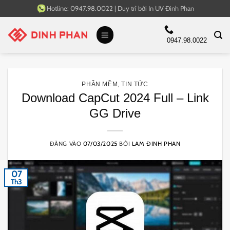
Bỏ
Hotline:
0947.98.0022
|
Duy trì bởi
In UV Đinh Phan
qua
nội
0947.98.0022
dung
PHẦN MỀM
,
TIN TỨC
Download CapCut 2024 Full – Link
GG Drive
ĐĂNG VÀO
07/03/2025
BỞI
LAM ĐINH PHAN
07
Th3