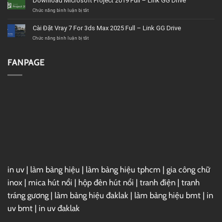
Download Microsoft Project 2019 Full – Link GG Drive
tín,
VideoStudio
giá
Ultimate
ở
Chức năng bình luận bị tắt
tốt,
2020
Download
chất
–
Microsoft
Cài Đặt Vray 7 For 3ds Max 2025 Full – Link GG Drive
lượng
Link
Project
GG
2019
ở
Chức năng bình luận bị tắt
Drive
Full
Cài
–
Đặt
Link
Vray
FANPAGE
GG
7
Drive
For
3ds
Max
2025
Full
–
Link
GG
Drive
in uv
|
làm bảng hiệu
|
làm bảng hiệu tphcm
|
gia công chữ
inox
|
mica hút nổi
|
hộp đèn hút nổi
|
tranh điện
|
tranh
tráng gương
|
làm bảng hiệu đaklak
|
làm bảng hiệu bmt
|
in
uv bmt
|
in uv đaklak