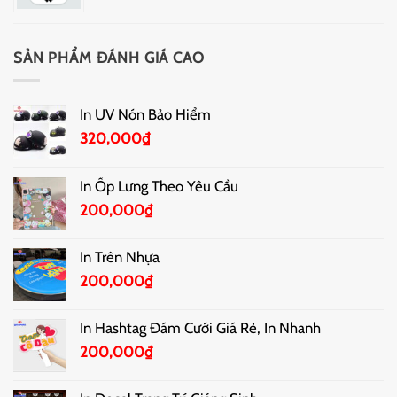
SẢN PHẨM ĐÁNH GIÁ CAO
In UV Nón Bảo Hiểm
320,000
₫
In Ốp Lưng Theo Yêu Cầu
200,000
₫
In Trên Nhựa
200,000
₫
In Hashtag Đám Cưới Giá Rẻ, In Nhanh
200,000
₫