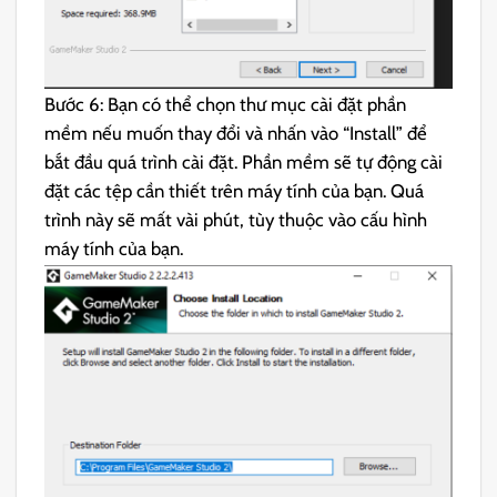
Bước 6: Bạn có thể chọn thư mục cài đặt phần
mềm nếu muốn thay đổi và nhấn vào “Install” để
bắt đầu quá trình cài đặt. Phần mềm sẽ tự động cài
đặt các tệp cần thiết trên máy tính của bạn. Quá
trình này sẽ mất vài phút, tùy thuộc vào cấu hình
máy tính của bạn.