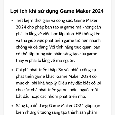
Lợi ích khi sử dụng Game Maker 2024
Tiết kiệm thời gian và công sức: Game Maker
2024 cho phép bạn tạo ra game mà không cần
phải lo lắng về việc học lập trình. Hệ thống kéo
và thả giúp việc phát triển game trở nên nhanh
chóng và dễ dàng. Với tính năng trực quan, bạn
có thể tập trung vào phần sáng tạo của game
thay vì phải lo lắng về mã nguồn.
Chi phí phát triển thấp: So với nhiều công cụ
phát triển game khác, Game Maker 2024 có
mức chi phí khá hợp lý. Điều này đặc biệt có lợi
cho các nhà phát triển game indie, người mới
bắt đầu hoặc các nhóm phát triển nhỏ.
Sáng tạo dễ dàng: Game Maker 2024 giúp bạn
biến những ý tưởng sáng tạo thành sản phẩm