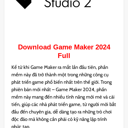
Download Game Maker 2024
Full
Kể từ khi Game Maker ra mắt lần đầu tiên, phần
mềm này đã trở thành một trong những công cụ
phát triển game phổ biến nhất trên thế giới. Trong
phiên bản mới nhất – Game Maker 2024, phần
mềm này mang đến nhiều tính năng mới mẻ và cải
tiến, giúp các nhà phát triển game, từ người mới bắt
đầu đến chuyên gia, dễ dàng tạo ra những trò chơi
độc đáo mà không cần phải có kỹ năng lập trình
phức tạp.