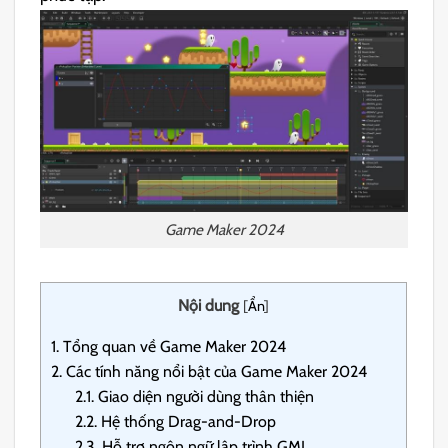
Game Maker 2024
Nội dung
[
Ẩn
]
1.
Tổng quan về Game Maker 2024
2.
Các tính năng nổi bật của Game Maker 2024
2.1.
Giao diện người dùng thân thiện
2.2.
Hệ thống Drag-and-Drop
2.3.
Hỗ trợ ngôn ngữ lập trình GML