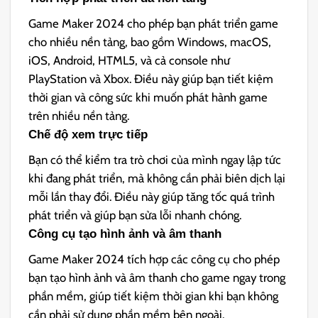
Game Maker 2024 cho phép bạn phát triển game
cho nhiều nền tảng, bao gồm Windows, macOS,
iOS, Android, HTML5, và cả console như
PlayStation và Xbox. Điều này giúp bạn tiết kiệm
thời gian và công sức khi muốn phát hành game
trên nhiều nền tảng.
Chế độ xem trực tiếp
Bạn có thể kiểm tra trò chơi của mình ngay lập tức
khi đang phát triển, mà không cần phải biên dịch lại
mỗi lần thay đổi. Điều này giúp tăng tốc quá trình
phát triển và giúp bạn sửa lỗi nhanh chóng.
Công cụ tạo hình ảnh và âm thanh
Game Maker 2024 tích hợp các công cụ cho phép
bạn tạo hình ảnh và âm thanh cho game ngay trong
phần mềm, giúp tiết kiệm thời gian khi bạn không
cần phải sử dụng phần mềm bên ngoài.