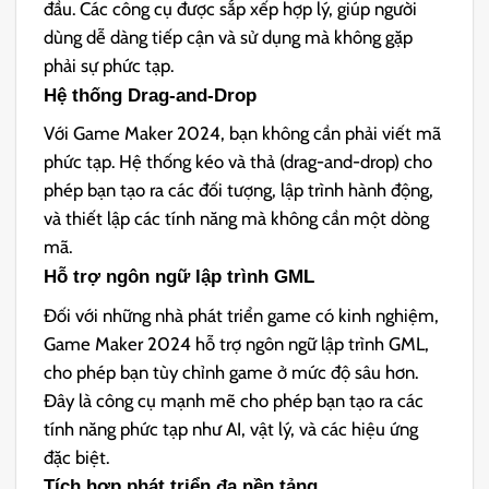
đầu. Các công cụ được sắp xếp hợp lý, giúp người
dùng dễ dàng tiếp cận và sử dụng mà không gặp
phải sự phức tạp.
Hệ thống Drag-and-Drop
Với Game Maker 2024, bạn không cần phải viết mã
phức tạp. Hệ thống kéo và thả (drag-and-drop) cho
phép bạn tạo ra các đối tượng, lập trình hành động,
và thiết lập các tính năng mà không cần một dòng
mã.
Hỗ trợ ngôn ngữ lập trình GML
Đối với những nhà phát triển game có kinh nghiệm,
Game Maker 2024 hỗ trợ ngôn ngữ lập trình GML,
cho phép bạn tùy chỉnh game ở mức độ sâu hơn.
Đây là công cụ mạnh mẽ cho phép bạn tạo ra các
tính năng phức tạp như AI, vật lý, và các hiệu ứng
đặc biệt.
Tích hợp phát triển đa nền tảng