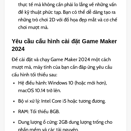
thực tế mà không cần phải lo lắng về những vấn
đề kỹ thuật phức tạp. Bạn có thể dễ dàng tạo ra
những trò chơi 2D với đồ họa đẹp mắt và cơ chế
chơi mượt mà.
Yêu cầu cấu hình cài đặt Game Maker
2024
Để cài đặt và chạy Game Maker 2024 một cách
mượt mà, máy tính của bạn cần đáp ứng yêu cầu
cấu hình tối thiểu sau:
Hệ điều hành: Windows 10 (hoặc mới hơn),
macOS 10.14 trở lên.
Bộ vi xử lý: Intel Core i5 hoặc tương đương.
RAM: Tối thiểu 8GB.
Dung lượng ổ cứng: 2GB dung lượng trống cho
phần mềm và các tài nguyên.