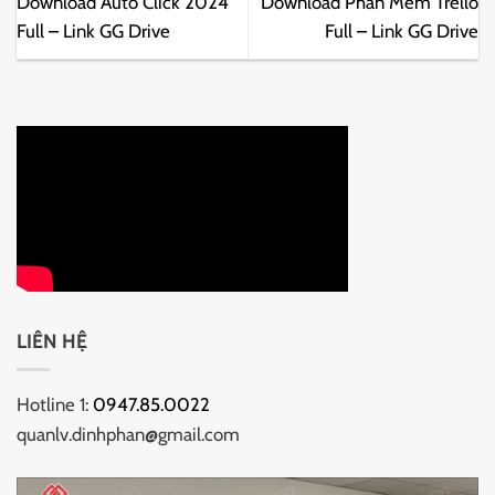
Download Auto Click 2024
Download Phần Mềm Trello
Full – Link GG Drive
Full – Link GG Drive
LIÊN HỆ
Hotline 1:
0947.85.0022
quanlv.dinhphan@gmail.com