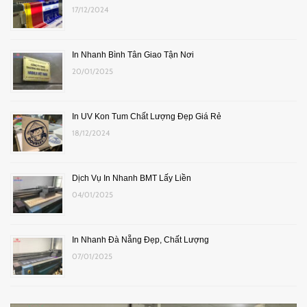
17/12/2024
In Nhanh Bình Tân Giao Tận Nơi
20/01/2025
In UV Kon Tum Chất Lượng Đẹp Giá Rẻ
18/12/2024
Dịch Vụ In Nhanh BMT Lấy Liền
04/01/2025
In Nhanh Đà Nẵng Đẹp, Chất Lượng
07/01/2025