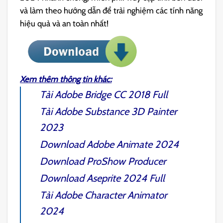
và làm theo hướng dẫn để trải nghiệm các tính năng
hiệu quả và an toàn nhất!
Xem thêm thông tin khác:
Tải
Adobe Bridge CC 2018
Full
Tải
Adobe Substance 3D Painter
2023
Download
Adobe Animate
2024
Download
ProShow Producer
Download
Aseprite 2024
Full
Tải
Adobe Character Animator
2024