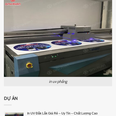
in uv phẳng
DỰ ÁN
In UV Đắk Lắk Giá Rẻ – Uy Tín – Chất Lượng Cao