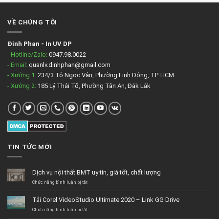
VỀ CHÚNG TÔI
Đinh Phan
-
In UV DP
- Hotline/Zalo:
0947.98.0022
- Email:
quanlv.dinhphan@gmail.com
- Xưởng 1:
234/3 Tô Ngọc Vân, Phường Linh Đông, TP. HCM
- Xưởng 2:
185 Lý Thái Tổ, Phường Tân An, Đắk Lắk
TIN TỨC MỚI
Dịch vụ nội thất BMT uy tín, giá tốt, chất lượng
ở
Chức năng bình luận bị tắt
Dịch
vụ
Tải Corel VideoStudio Ultimate 2020 – Link GG Drive
nội
thất
ở
Chức năng bình luận bị tắt
BMT
Tải