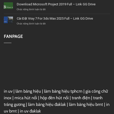
uy
Corel
Download Microsoft Project 2019 Full – Link GG Drive
tín,
VideoStudio
giá
Ultimate
ở
Chức năng bình luận bị tắt
tốt,
2020
Download
chất
–
Microsoft
Cài Đặt Vray 7 For 3ds Max 2025 Full – Link GG Drive
lượng
Link
Project
GG
2019
ở
Chức năng bình luận bị tắt
Drive
Full
Cài
–
Đặt
Link
Vray
FANPAGE
GG
7
Drive
For
3ds
Max
2025
Full
–
Link
GG
Drive
in uv
|
làm bảng hiệu
|
làm bảng hiệu tphcm
|
gia công chữ
inox
|
mica hút nổi
|
hộp đèn hút nổi
|
tranh điện
|
tranh
tráng gương
|
làm bảng hiệu đaklak
|
làm bảng hiệu bmt
|
in
uv bmt
|
in uv đaklak