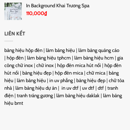
In Background Khai Trương Spa
110,000
₫
LIÊN KẾT
bảng hiệu hộp đèn
|
làm bảng hiệu
|
làm bảng quảng cáo
|
hộp đèn
|
làm bảng hiệu tphcm
|
làm bảng hiệu hcm
|
gia
công chữ inox
|
chữ inox
|
hộp đèn mica hút nổi
|
hộp đèn
hút nổi
|
bảng hiệu đẹp
|
hộp đèn mica
|
chữ mica
|
bảng
hiệu
|
làm bảng hiệu
|
in uv phẳng
|
bảng hiệu đẹp
|
chữ tòa
nhà
|
làm bảng hiệu dự án
|
in uv dtf
|
uv dtf
|
dtf
|
tranh
điện
|
tranh tráng gương
|
làm bảng hiệu daklak
|
làm bảng
hiệu bmt