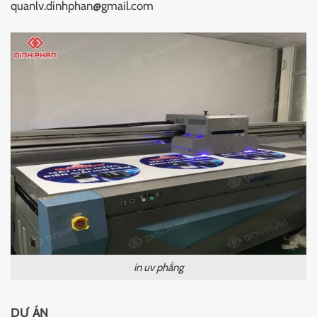
quanlv.dinhphan@gmail.com
in uv phẳng
DỰ ÁN