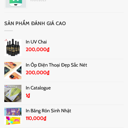
SẢN PHẨM ĐÁNH GIÁ CAO
In UV Chai
200,000
₫
In Ốp Điện Thoại Đẹp Sắc Nét
200,000
₫
In Catalogue
1
₫
In Băng Rôn Sinh Nhật
110,000
₫