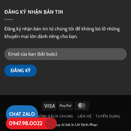
ĐĂNG KÝ NHẬN BẢN TIN
Đăng ký nhận bản tin từ chúng tôi để không bỏ lỡ những
khuyến mại lớn dành riêng cho bạn.
Visa
PayPal
MasterCard
CHAT ZALO
GIỚI THIỆU
CHÍNH SÁCH CHUNG
LIÊN HỆ
TUYỂN DỤNG
0947.98.0022
Phát triển và duy trì bởi
In UV Đinh Phan