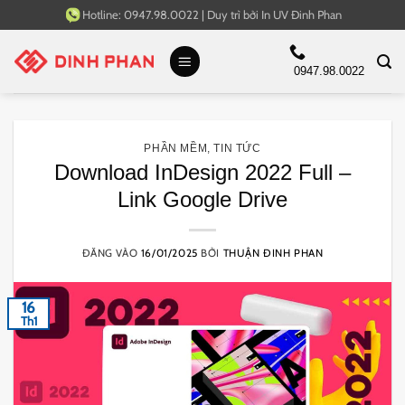
Bỏ
Hotline:
0947.98.0022
|
Duy trì bởi
In UV Đinh Phan
qua
nội
0947.98.0022
dung
PHẦN MỀM
,
TIN TỨC
Download InDesign 2022 Full –
Link Google Drive
ĐĂNG VÀO
16/01/2025
BỞI
THUẬN ĐINH PHAN
16
Th1