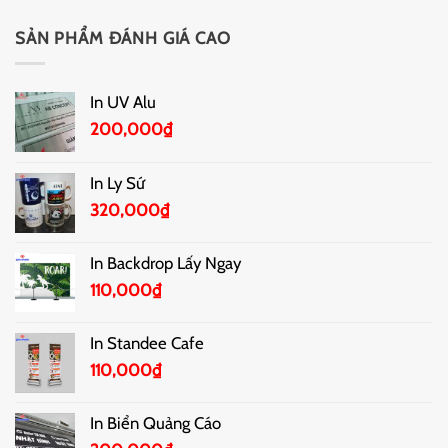
SẢN PHẨM ĐÁNH GIÁ CAO
In UV Alu
200,000
₫
In Ly Sứ
320,000
₫
In Backdrop Lấy Ngay
110,000
₫
In Standee Cafe
110,000
₫
In Biển Quảng Cáo