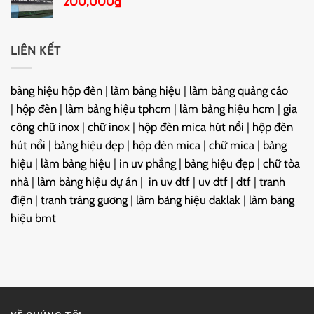
200,000
₫
LIÊN KẾT
bảng hiệu hộp đèn
|
làm bảng hiệu
|
làm bảng quảng cáo
|
hộp đèn
|
làm bảng hiệu tphcm
|
làm bảng hiệu hcm
|
gia
công chữ inox
|
chữ inox
|
hộp đèn mica hút nổi
|
hộp đèn
hút nổi
|
bảng hiệu đẹp
|
hộp đèn mica
|
chữ mica
|
bảng
hiệu
|
làm bảng hiệu
|
in uv phẳng
|
bảng hiệu đẹp
|
chữ tòa
nhà
|
làm bảng hiệu dự án
|
in uv dtf
|
uv dtf
|
dtf
|
tranh
điện
|
tranh tráng gương
|
làm bảng hiệu daklak
|
làm bảng
hiệu bmt