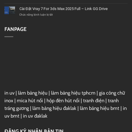
tốt,
2020
Download
chất
–
Microsoft
Cài Đặt Vray 7 For 3ds Max 2025 Full – Link GG Drive
lượng
Link
Project
GG
2019
ở
Chức năng bình luận bị tắt
Drive
Full
Cài
–
Đặt
Link
Vray
FANPAGE
GG
7
Drive
For
3ds
Max
2025
Full
–
Link
GG
Drive
in uv
|
làm bảng hiệu
|
làm bảng hiệu tphcm
|
gia công chữ
inox
|
mica hút nổi
|
hộp đèn hút nổi
|
tranh điện
|
tranh
tráng gương
|
làm bảng hiệu đaklak
|
làm bảng hiệu bmt
|
in
uv bmt
|
in uv đaklak
ĐĂNG KÝ NHẬN BẢN TIN