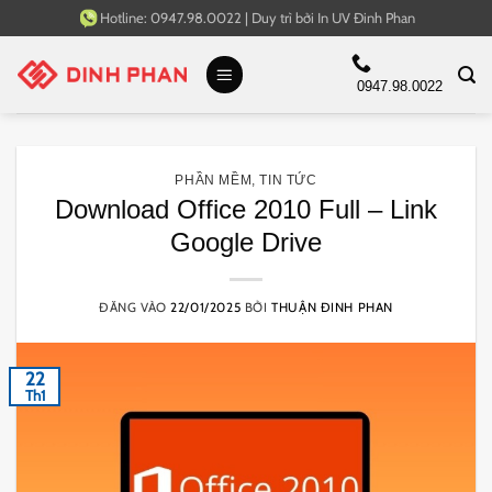
Bỏ
Hotline:
0947.98.0022
|
Duy trì bởi
In UV Đinh Phan
qua
nội
0947.98.0022
dung
PHẦN MỀM
,
TIN TỨC
Download Office 2010 Full – Link
Google Drive
ĐĂNG VÀO
22/01/2025
BỞI
THUẬN ĐINH PHAN
22
Th1