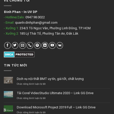
VỀ CHÚNG TÔI
Đinh Phan
-
In UV DP
- Hotline/Zalo:
0947.98.0022
- Email:
quanlv.dinhphan@gmail.com
- Xưởng 1:
234/3 Tô Ngọc Vân, Phường Linh Đông, TP. HCM
- Xưởng 2:
185 Lý Thái Tổ, Phường Tân An, Đắk Lắk
TIN TỨC MỚI
Dịch vụ nội thất BMT uy tín, giá tốt, chất lượng
ở
Chức năng bình luận bị tắt
Dịch
vụ
Tải Corel VideoStudio Ultimate 2020 – Link GG Drive
nội
thất
ở
Chức năng bình luận bị tắt
BMT
Tải
uy
Corel
Download Microsoft Project 2019 Full – Link GG Drive
tín,
VideoStudio
giá
Ultimate
ở
Chức năng bình luận bị tắt