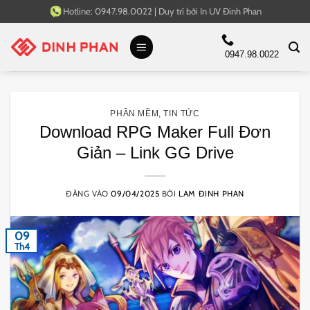
Bỏ
Hotline:
0947.98.0022
|
Duy trì bởi
In UV Đinh Phan
qua
nội
0947.98.0022
dung
PHẦN MỀM
,
TIN TỨC
Download RPG Maker Full Đơn
Giản – Link GG Drive
ĐĂNG VÀO
09/04/2025
BỞI
LAM ĐINH PHAN
09
Th4