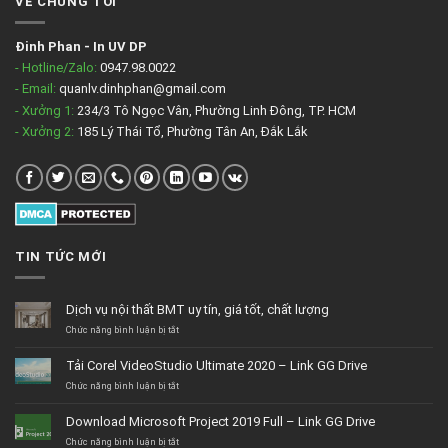
VỀ CHÚNG TÔI
Đinh Phan
-
In UV DP
- Hotline/Zalo:
0947.98.0022
- Email:
quanlv.dinhphan@gmail.com
- Xưởng 1:
234/3 Tô Ngọc Vân, Phường Linh Đông, TP. HCM
- Xưởng 2:
185 Lý Thái Tổ, Phường Tân An, Đắk Lắk
TIN TỨC MỚI
Dịch vụ nội thất BMT uy tín, giá tốt, chất lượng
ở
Chức năng bình luận bị tắt
Dịch
vụ
Tải Corel VideoStudio Ultimate 2020 – Link GG Drive
nội
thất
ở
Chức năng bình luận bị tắt
BMT
Tải
uy
Corel
Download Microsoft Project 2019 Full – Link GG Drive
tín,
VideoStudio
giá
Ultimate
ở
Chức năng bình luận bị tắt