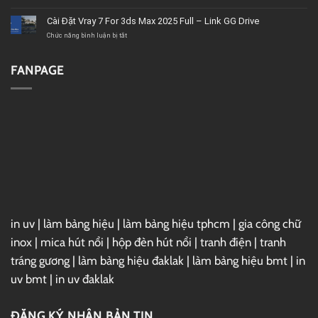
tốt,
2020
Download
chất
–
Microsoft
Cài Đặt Vray 7 For 3ds Max 2025 Full – Link GG Drive
lượng
Link
Project
GG
2019
ở
Chức năng bình luận bị tắt
Drive
Full
Cài
–
Đặt
Link
Vray
FANPAGE
GG
7
Drive
For
3ds
Max
2025
Full
–
Link
GG
Drive
in uv
|
làm bảng hiệu
|
làm bảng hiệu tphcm
|
gia công chữ
inox
|
mica hút nổi
|
hộp đèn hút nổi
|
tranh điện
|
tranh
tráng gương
|
làm bảng hiệu đaklak
|
làm bảng hiệu bmt
|
in
uv bmt
|
in uv đaklak
ĐĂNG KÝ NHẬN BẢN TIN