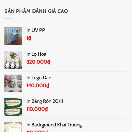
SẢN PHẨM ĐÁNH GIÁ CAO
In UV PP
1
₫
In Lọ Hoa
320,000
₫
In Logo Dán
140,000
₫
In Băng Rôn 20/11
110,000
₫
In Background Khai Trương