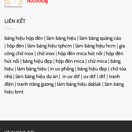
110,000
₫
LIÊN KẾT
bảng hiệu hộp đèn
|
làm bảng hiệu
|
làm bảng quảng cáo
|
hộp đèn
|
làm bảng hiệu tphcm
|
làm bảng hiệu hcm
|
gia
công chữ inox
|
chữ inox
|
hộp đèn mica hút nổi
|
hộp đèn
hút nổi
|
bảng hiệu đẹp
|
hộp đèn mica
|
chữ mica
|
bảng
hiệu
|
làm bảng hiệu
|
in uv phẳng
|
bảng hiệu đẹp
|
chữ tòa
nhà
|
làm bảng hiệu dự án
|
in uv dtf
|
uv dtf
|
dtf
|
tranh
điện
|
tranh tráng gương
|
làm bảng hiệu daklak
|
làm bảng
hiệu bmt