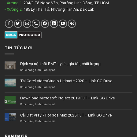
- Xưởng 1:
234/3 Tô Ngọc Vân, Phường Linh Đông, TP. HCM
- Xưởng 2:
185 Lý Thái Tổ, Phường Tân An, Đắk Lắk
TIN TỨC MỚI
Dịch vụ nội thất BMT uy tín, giá tốt, chất lượng
ở
Chức năng bình luận bị tắt
Dịch
vụ
Tải Corel VideoStudio Ultimate 2020 – Link GG Drive
nội
thất
ở
Chức năng bình luận bị tắt
BMT
Tải
uy
Corel
Download Microsoft Project 2019 Full – Link GG Drive
tín,
VideoStudio
giá
Ultimate
ở
Chức năng bình luận bị tắt
tốt,
2020
Download
chất
–
Microsoft
Cài Đặt Vray 7 For 3ds Max 2025 Full – Link GG Drive
lượng
Link
Project
GG
2019
ở
Chức năng bình luận bị tắt
Drive
Full
Cài
–
Đặt
Link
Vray
FANPAGE