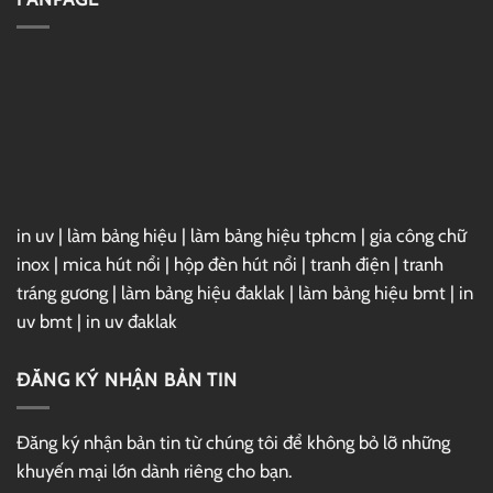
GG
7
Drive
For
3ds
Max
2025
Full
–
Link
GG
Drive
in uv
|
làm bảng hiệu
|
làm bảng hiệu tphcm
|
gia công chữ
inox
|
mica hút nổi
|
hộp đèn hút nổi
|
tranh điện
|
tranh
tráng gương
|
làm bảng hiệu đaklak
|
làm bảng hiệu bmt
|
in
uv bmt
|
in uv đaklak
ĐĂNG KÝ NHẬN BẢN TIN
Đăng ký nhận bản tin từ chúng tôi để không bỏ lỡ những
khuyến mại lớn dành riêng cho bạn.