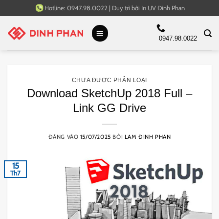
Bỏ
Hotline:
0947.98.0022
|
Duy trì bởi
In UV Đinh Phan
qua
nội
0947.98.0022
dung
CHƯA ĐƯỢC PHÂN LOẠI
Download SketchUp 2018 Full –
Link GG Drive
ĐĂNG VÀO
15/07/2025
BỞI
LAM ĐINH PHAN
15
Th7