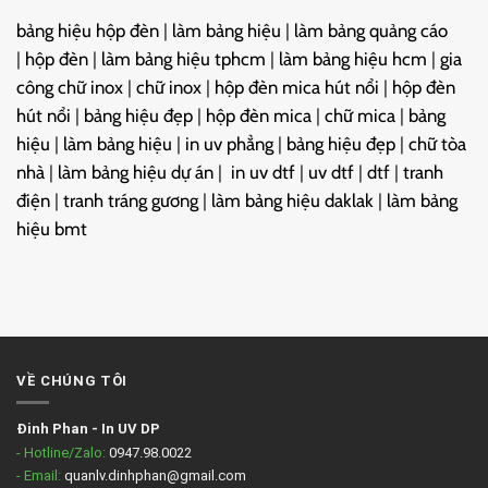
bảng hiệu hộp đèn
|
làm bảng hiệu
|
làm bảng quảng cáo
|
hộp đèn
|
làm bảng hiệu tphcm
|
làm bảng hiệu hcm
|
gia
công chữ inox
|
chữ inox
|
hộp đèn mica hút nổi
|
hộp đèn
hút nổi
|
bảng hiệu đẹp
|
hộp đèn mica
|
chữ mica
|
bảng
hiệu
|
làm bảng hiệu
|
in uv phẳng
|
bảng hiệu đẹp
|
chữ tòa
nhà
|
làm bảng hiệu dự án
|
in uv dtf
|
uv dtf
|
dtf
|
tranh
điện
|
tranh tráng gương
|
làm bảng hiệu daklak
|
làm bảng
hiệu bmt
VỀ CHÚNG TÔI
Đinh Phan
-
In UV DP
- Hotline/Zalo:
0947.98.0022
- Email:
quanlv.dinhphan@gmail.com