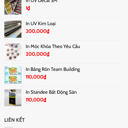
In UV Decal 3M
1
₫
In UV Kim Loại
200,000
₫
In Móc Khóa Theo Yêu Cầu
200,000
₫
In Băng Rôn Team Building
110,000
₫
In Standee Bất Động Sản
110,000
₫
LIÊN KẾT