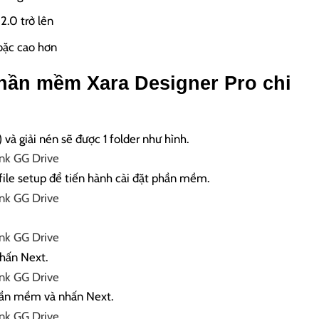
2.0 trở lên
oặc cao hơn
hần mềm Xara Designer Pro chi
i) và giải nén sẽ được 1 folder như hình.
 file setup để tiến hành cài đặt phần mềm.
nhấn Next.
hần mềm và nhấn Next.