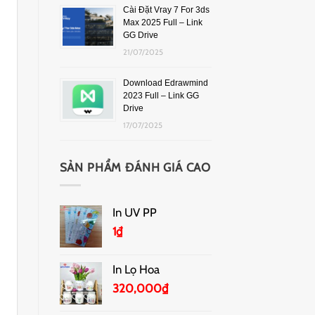
Cài Đặt Vray 7 For 3ds
Max 2025 Full – Link
GG Drive
21/07/2025
Download Edrawmind
2023 Full – Link GG
Drive
17/07/2025
SẢN PHẨM ĐÁNH GIÁ CAO
In UV PP
1
₫
In Lọ Hoa
320,000
₫