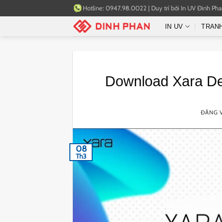
Bỏ
Hotline:
0947.98.0022
|
Duy trì bởi
In UV Đinh Ph
qua
IN UV
TRAN
nội
dung
Download Xara Des
ĐĂNG 
08
Th3