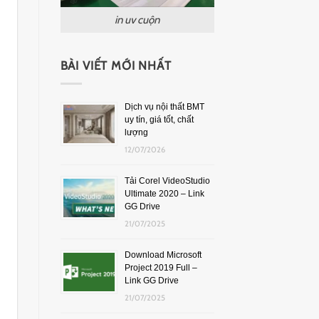
in uv cuộn
BÀI VIẾT MỚI NHẤT
Dịch vụ nội thất BMT
uy tín, giá tốt, chất
lượng
12/07/2026
Tải Corel VideoStudio
Ultimate 2020 – Link
GG Drive
21/07/2025
Download Microsoft
Project 2019 Full –
Link GG Drive
21/07/2025