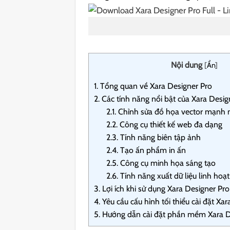
Nội dung
[
Ẩn
]
1.
Tổng quan về Xara Designer Pro
2.
Các tính năng nổi bật của Xara Desig
2.1.
Chỉnh sửa đồ họa vector mạnh
2.2.
Công cụ thiết kế web đa dạng
2.3.
Tính năng biên tập ảnh
2.4.
Tạo ấn phẩm in ấn
2.5.
Công cụ minh họa sáng tạo
2.6.
Tính năng xuất dữ liệu linh hoạt
3.
Lợi ích khi sử dụng Xara Designer Pro
4.
Yêu cầu cấu hình tối thiểu cài đặt Xa
5.
Hướng dẫn cài đặt phần mềm Xara Des