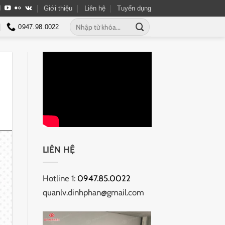
Giới thiệu
Liên hệ
Tuyển dụng
Tìm
0947.98.0022
kiếm:
LIÊN HỆ
Hotline 1:
0947.85.0022
quanlv.dinhphan@gmail.com