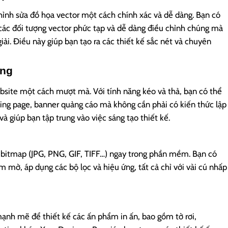
hỉnh sửa đồ họa vector một cách chính xác và dễ dàng. Bạn có
 các đối tượng vector phức tạp và dễ dàng điều chỉnh chúng mà
ải. Điều này giúp bạn tạo ra các thiết kế sắc nét và chuyên
ạng
site một cách mượt mà. Với tính năng kéo và thả, bạn có thể
nding page, banner quảng cáo mà không cần phải có kiến thức lập
 và giúp bạn tập trung vào việc sáng tạo thiết kế.
h bitmap (JPG, PNG, GIF, TIFF…) ngay trong phần mềm. Bạn có
àm mờ, áp dụng các bộ lọc và hiệu ứng, tất cả chỉ với vài cú nhấp
h mẽ để thiết kế các ấn phẩm in ấn, bao gồm tờ rơi,