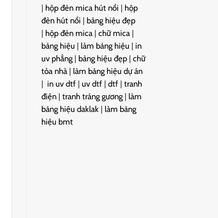
|
hộp đèn mica hút nổi
|
hộp
đèn hút nổi
|
bảng hiệu đẹp
|
hộp đèn mica
|
chữ mica
|
bảng hiệu
|
làm bảng hiệu
|
in
uv phẳng
|
bảng hiệu đẹp
|
chữ
tòa nhà
|
làm bảng hiệu dự án
|
in uv dtf
|
uv dtf
|
dtf
|
tranh
điện
|
tranh tráng gương
|
làm
bảng hiệu daklak
|
làm bảng
hiệu bmt