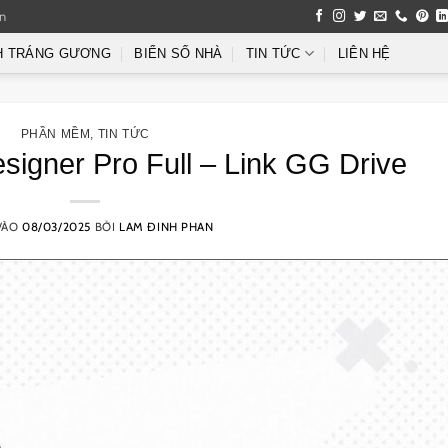
an
H TRÁNG GƯƠNG
BIỂN SỐ NHÀ
TIN TỨC
LIÊN HỆ
PHẦN MỀM
,
TIN TỨC
igner Pro Full – Link GG Drive
VÀO
08/03/2025
BỞI
LAM ĐINH PHAN