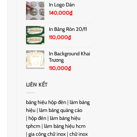
In Logo Dán
140,000
₫
In Băng Rôn 20/11
110,000
₫
In Background Khai
Trương
110,000
₫
LIÊN KẾT
bảng hiệu hộp đèn
|
làm bảng
hiệu
|
làm bảng quảng cáo
|
hộp đèn
|
làm bảng hiệu
tphcm
|
làm bảng hiệu hcm
|
gia công chữ inox
|
chữ inox