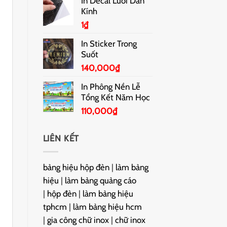
In Decal Lưới Dán
Kính
1
₫
In Sticker Trong
Suốt
140,000
₫
In Phông Nền Lễ
Tổng Kết Năm Học
110,000
₫
LIÊN KẾT
bảng hiệu hộp đèn
|
làm bảng
hiệu
|
làm bảng quảng cáo
|
hộp đèn
|
làm bảng hiệu
tphcm
|
làm bảng hiệu hcm
|
gia công chữ inox
|
chữ inox