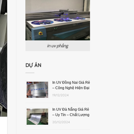
in uv phẳng
DỰ ÁN
In UV Đồng Nai Giá Rẻ
– Công Nghệ Hiện Đại
19/12/2024
In UV Đà Nẵng Giá Rẻ
– Uy Tín – Chất Lượng
20/12/2024