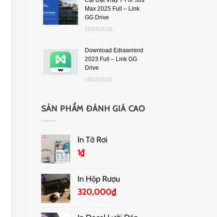
Cài Đặt Vray 7 For 3ds
Max 2025 Full – Link
GG Drive
21/07/2025
Download Edrawmind
2023 Full – Link GG
Drive
17/07/2025
SẢN PHẨM ĐÁNH GIÁ CAO
In Tờ Rơi
1
₫
In Hộp Rượu
320,000
₫