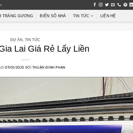
an
H TRÁNG GƯƠNG
BIỂN SỐ NHÀ
TIN TỨC
LIÊN HỆ
DỰ ÁN
,
TIN TỨC
Gia Lai Giá Rẻ Lấy Liền
ÀO
07/01/2025
BỞI
THUẬN ĐINH PHAN