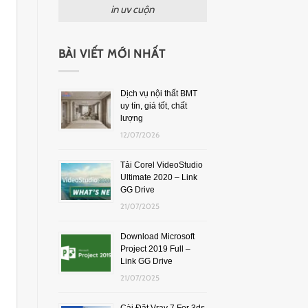
in uv cuộn
BÀI VIẾT MỚI NHẤT
Dịch vụ nội thất BMT
uy tín, giá tốt, chất
lượng
12/07/2026
Tải Corel VideoStudio
Ultimate 2020 – Link
GG Drive
21/07/2025
Download Microsoft
Project 2019 Full –
Link GG Drive
21/07/2025