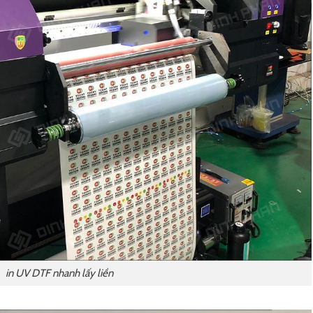
in UV DTF nhanh lấy liền