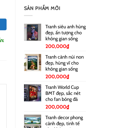
SẢN PHẨM MỚI
Tranh siêu anh hùng
đẹp, ấn tượng cho
không gian sống
n:
200,000
₫
Tranh cảnh núi non
đẹp, hùng vĩ cho
không gian sống
200,000
₫
Tranh World Cup
BMT đẹp, sắc nét
cho fan bóng đá
200,000
₫
Tranh decor phong
cảnh đẹp, tinh tế