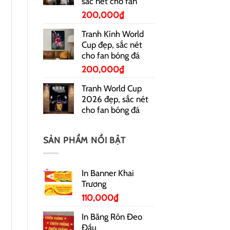
sắc nét cho fan
200,000
₫
Tranh Kính World
Cup đẹp, sắc nét
cho fan bóng đá
200,000
₫
Tranh World Cup
2026 đẹp, sắc nét
cho fan bóng đá
SẢN PHẨM NỔI BẬT
In Banner Khai
Trương
110,000
₫
In Băng Rôn Đeo
Đầu