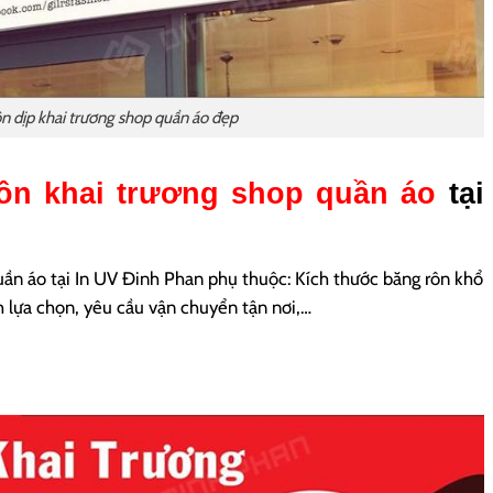
n dịp khai trương shop quần áo đẹp
rôn khai trương shop quần áo
tại
quần áo tại In UV Đinh Phan phụ thuộc: Kích thước băng rôn khổ
 lựa chọn, yêu cầu vận chuyển tận nơi,…