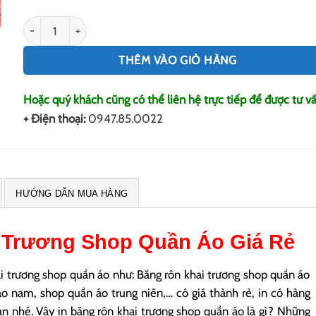
In Băng Rôn Khai Trương Shop Quần Áo số lượng
THÊM VÀO GIỎ HÀNG
Hoặc quý khách cũng có thể liên hệ trực tiếp để được tư vấ
+ Điện thoại:
0947.85.0022
HƯỚNG DẪN MUA HÀNG
 Trương Shop Quần Áo
Giá Rẻ
i trương shop quần áo như: Băng rôn khai trương shop quần áo
o nam, shop quần áo trung niên,… có giá thành rẻ, in có hàng
an nhé. Vậy in băng rôn khai trương shop quần áo là gì? Những