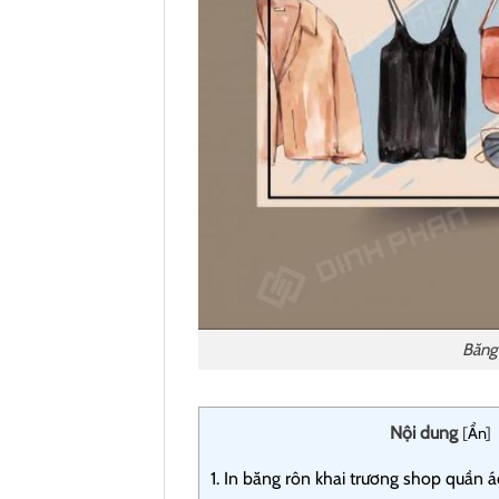
Băng 
Nội dung
[
Ẩn
]
1.
In băng rôn khai trương shop quần áo