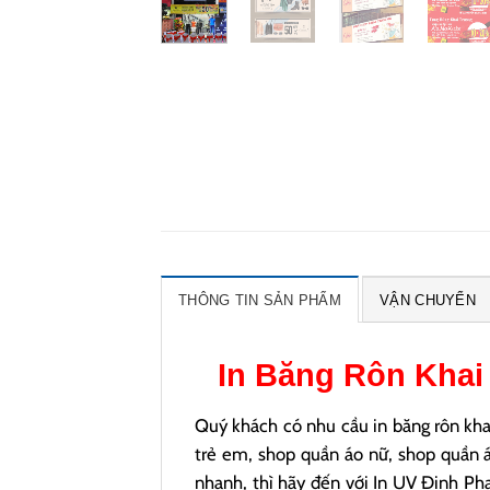
THÔNG TIN SẢN PHẨM
VẬN CHUYỂN
In
Băng Rôn Khai
Quý khách có nhu cầu in băng rôn kha
trẻ em, shop quần áo nữ, shop quần á
nhanh, thì hãy đến với In UV Đinh Ph