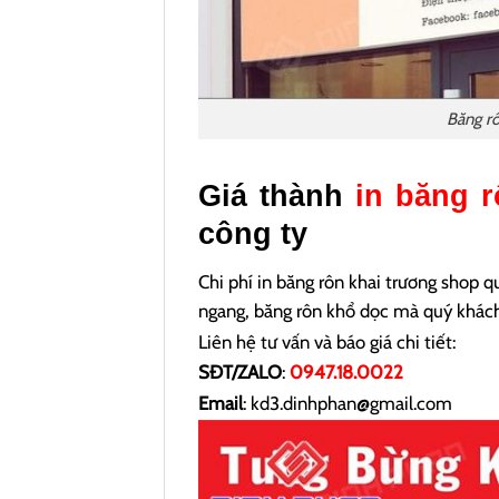
Băng rô
Giá thành
in băng 
công ty
Chi phí in băng rôn khai trương shop 
ngang, băng rôn khổ dọc mà quý khách
Liên hệ tư vấn và báo giá chi tiết:
SĐT/ZALO
:
0947.18.0022
Email
: kd3.dinhphan@gmail.com