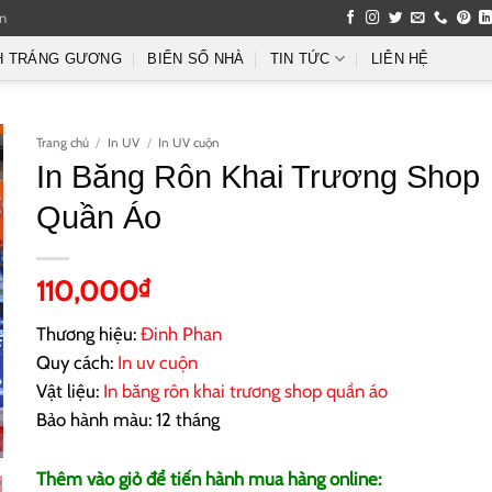
an
H TRÁNG GƯƠNG
BIỂN SỐ NHÀ
TIN TỨC
LIÊN HỆ
Trang chủ
/
In UV
/
In UV cuộn
In Băng Rôn Khai Trương Shop
Quần Áo
110,000
₫
Thương hiệu:
Đinh Phan
Quy cách:
In uv cuộn
Vật liệu:
In băng rôn khai trương shop quần áo
Bảo hành màu: 12 tháng
Thêm vào giỏ để tiến hành mua hàng online: