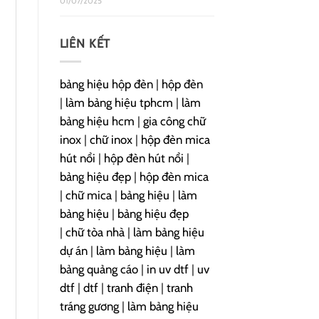
01/07/2025
LIÊN KẾT
bảng hiệu hộp đèn
|
hộp đèn
|
làm bảng hiệu tphcm
|
làm
bảng hiệu hcm
|
gia công chữ
inox
|
chữ inox
|
hộp đèn mica
hút nổi
|
hộp đèn hút nổi
|
bảng hiệu đẹp
|
hộp đèn mica
|
chữ mica
|
bảng hiệu
|
làm
bảng hiệu
|
bảng hiệu đẹp
|
chữ tòa nhà
|
làm bảng hiệu
dự án
|
làm bảng hiệu
|
làm
bảng quảng cáo
|
in uv dtf
|
uv
dtf
|
dtf
|
tranh điện
|
tranh
tráng gương
|
làm bảng hiệu