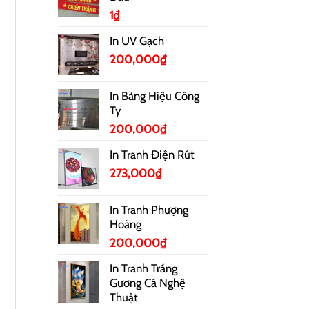
1
₫
In UV Gạch
200,000
₫
In Bảng Hiệu Công
Ty
200,000
₫
In Tranh Điện Rút
273,000
₫
In Tranh Phượng
Hoàng
200,000
₫
In Tranh Tráng
Gương Cá Nghệ
Thuật