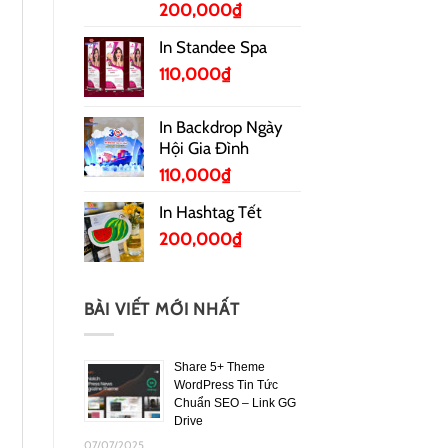
200,000
₫
In Standee Spa
110,000
₫
In Backdrop Ngày
Hội Gia Đình
110,000
₫
In Hashtag Tết
200,000
₫
BÀI VIẾT MỚI NHẤT
Share 5+ Theme
WordPress Tin Tức
Chuẩn SEO – Link GG
Drive
07/07/2025