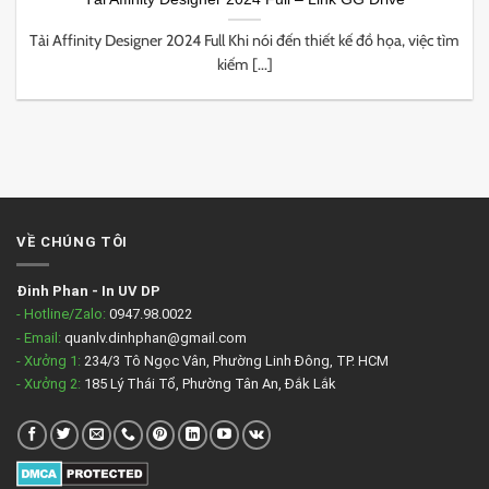
Tải Affinity Designer 2024 Full Khi nói đến thiết kế đồ họa, việc tìm
kiếm [...]
VỀ CHÚNG TÔI
Đinh Phan
-
In UV DP
- Hotline/Zalo:
0947.98.0022
- Email:
quanlv.dinhphan@gmail.com
- Xưởng 1:
234/3 Tô Ngọc Vân, Phường Linh Đông, TP. HCM
- Xưởng 2:
185 Lý Thái Tổ, Phường Tân An, Đắk Lắk