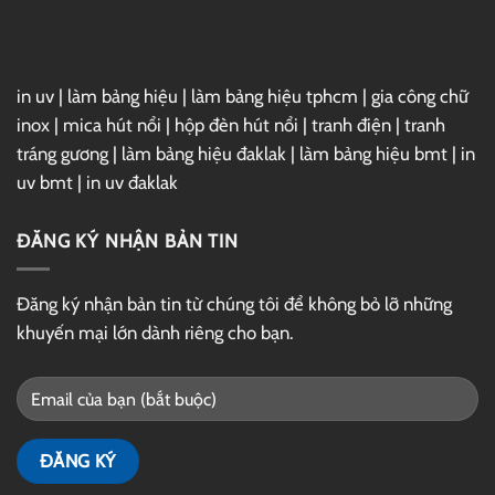
Drive
in uv
|
làm bảng hiệu
|
làm bảng hiệu tphcm
|
gia công chữ
inox
|
mica hút nổi
|
hộp đèn hút nổi
|
tranh điện
|
tranh
tráng gương
|
làm bảng hiệu đaklak
|
làm bảng hiệu bmt
|
in
uv bmt
|
in uv đaklak
ĐĂNG KÝ NHẬN BẢN TIN
Đăng ký nhận bản tin từ chúng tôi để không bỏ lỡ những
khuyến mại lớn dành riêng cho bạn.