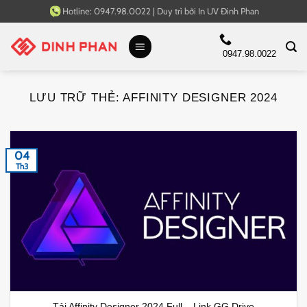
Bỏ
Hotline:
0947.98.0022
|
Duy trì bởi
In UV Đinh Phan
qua
nội
0947.98.0022
dung
LƯU TRỮ THẺ:
AFFINITY DESIGNER 2024
04
Th3
Tải Affinity Designer 2024 Full – Link GG Drive