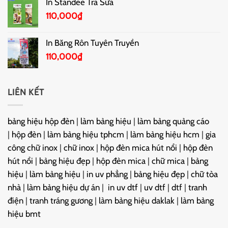
In Standee Trà Sữa
110,000
₫
In Băng Rôn Tuyên Truyền
110,000
₫
LIÊN KẾT
bảng hiệu hộp đèn
|
làm bảng hiệu
|
làm bảng quảng cáo
|
hộp đèn
|
làm bảng hiệu tphcm
|
làm bảng hiệu hcm
|
gia
công chữ inox
|
chữ inox
|
hộp đèn mica hút nổi
|
hộp đèn
hút nổi
|
bảng hiệu đẹp
|
hộp đèn mica
|
chữ mica
|
bảng
hiệu
|
làm bảng hiệu
|
in uv phẳng
|
bảng hiệu đẹp
|
chữ tòa
nhà
|
làm bảng hiệu dự án
|
in uv dtf
|
uv dtf
|
dtf
|
tranh
điện
|
tranh tráng gương
|
làm bảng hiệu daklak
|
làm bảng
hiệu bmt