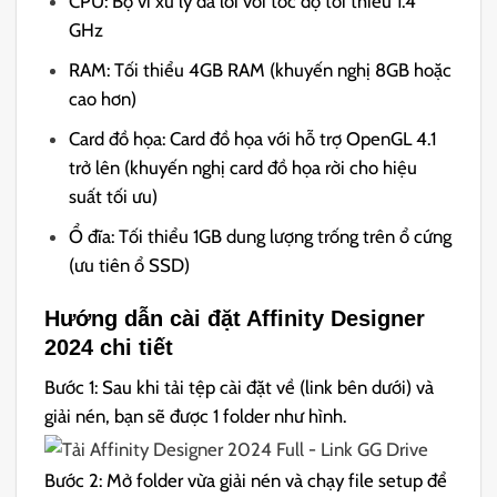
CPU: Bộ vi xử lý đa lõi với tốc độ tối thiểu 1.4
GHz
RAM: Tối thiểu 4GB RAM (khuyến nghị 8GB hoặc
cao hơn)
Card đồ họa: Card đồ họa với hỗ trợ OpenGL 4.1
trở lên (khuyến nghị card đồ họa rời cho hiệu
suất tối ưu)
Ổ đĩa: Tối thiểu 1GB dung lượng trống trên ổ cứng
(ưu tiên ổ SSD)
Hướng dẫn cài đặt Affinity Designer
2024 chi tiết
Bước 1: Sau khi tải tệp cài đặt về (link bên dưới)
và
giải nén, bạn sẽ được 1 folder như hình.
Bước 2: Mở folder vừa giải nén và chạy file setup để