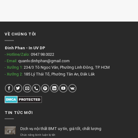
VỀ CHÚNG TÔI
Đinh Phan
-
In UV DP
- Hotline/Zalo:
0947.98.0022
- Email:
quanlv.dinhphan@gmail.com
- Xưởng 1:
234/3 Tô Ngọc Vân, Phường Linh Đông, TP. HCM
- Xưởng 2:
185 Lý Thái Tổ, Phường Tân An, Đắk Lắk
TIN TỨC MỚI
Dịch vụ nội thất BMT uy tín, giá tốt, chất lượng
ở
Chức năng bình luận bị tắt