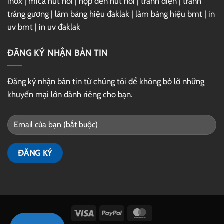
inox
|
mica hút nổi
|
hộp đèn hút nổi
|
tranh điện
|
tranh
tráng gương
|
làm bảng hiệu đaklak
|
làm bảng hiệu bmt
|
in
uv bmt
|
in uv đaklak
ĐĂNG KÝ NHẬN BẢN TIN
Đăng ký nhận bản tin từ chúng tôi để không bỏ lỡ những
khuyến mại lớn dành riêng cho bạn.
Visa
PayPal
MasterCard