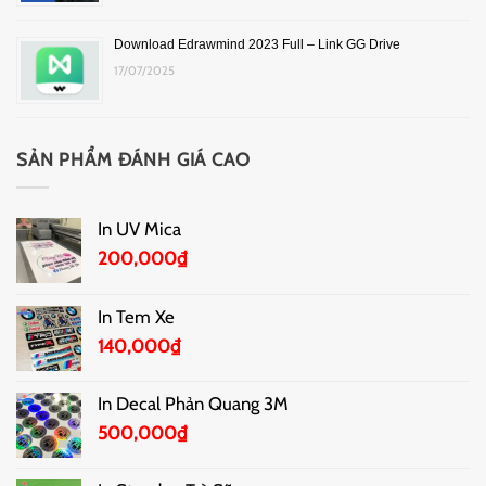
Download Edrawmind 2023 Full – Link GG Drive
17/07/2025
SẢN PHẨM ĐÁNH GIÁ CAO
In UV Mica
200,000
₫
In Tem Xe
140,000
₫
In Decal Phản Quang 3M
500,000
₫