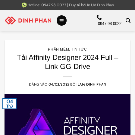
Bỏ
Hotline:
0947.98.0022
|
Duy trì bởi
In UV Đinh Phan
qua
nội
0947.98.0022
dung
PHẦN MỀM
,
TIN TỨC
Tải Affinity Designer 2024 Full –
Link GG Drive
ĐĂNG VÀO
04/03/2025
BỞI
LAM ĐINH PHAN
04
Th3