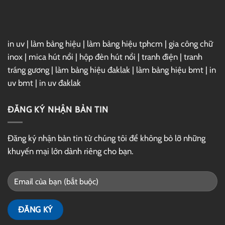
Drive
in uv
|
làm bảng hiệu
|
làm bảng hiệu tphcm
|
gia công chữ
inox
|
mica hút nổi
|
hộp đèn hút nổi
|
tranh điện
|
tranh
tráng gương
|
làm bảng hiệu đaklak
|
làm bảng hiệu bmt
|
in
uv bmt
|
in uv đaklak
ĐĂNG KÝ NHẬN BẢN TIN
Đăng ký nhận bản tin từ chúng tôi để không bỏ lỡ những
khuyến mại lớn dành riêng cho bạn.