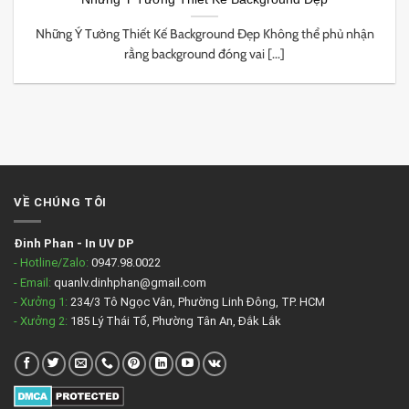
Những Ý Tưởng Thiết Kế Background Đẹp Không thể phủ nhận
rằng background đóng vai [...]
VỀ CHÚNG TÔI
Đinh Phan
-
In UV DP
- Hotline/Zalo:
0947.98.0022
- Email:
quanlv.dinhphan@gmail.com
- Xưởng 1:
234/3 Tô Ngọc Vân, Phường Linh Đông, TP. HCM
- Xưởng 2:
185 Lý Thái Tổ, Phường Tân An, Đắk Lắk