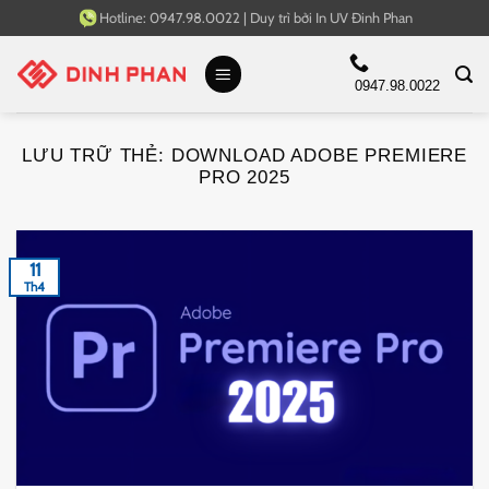
Bỏ
Hotline:
0947.98.0022
|
Duy trì bởi
In UV Đinh Phan
qua
nội
0947.98.0022
dung
LƯU TRỮ THẺ:
DOWNLOAD ADOBE PREMIERE
PRO 2025
11
Th4