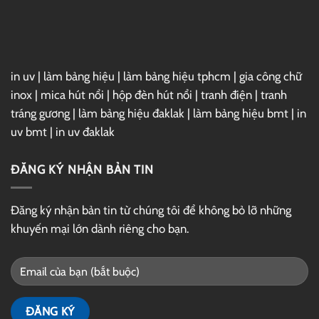
GG
Drive
in uv
|
làm bảng hiệu
|
làm bảng hiệu tphcm
|
gia công chữ
inox
|
mica hút nổi
|
hộp đèn hút nổi
|
tranh điện
|
tranh
tráng gương
|
làm bảng hiệu đaklak
|
làm bảng hiệu bmt
|
in
uv bmt
|
in uv đaklak
ĐĂNG KÝ NHẬN BẢN TIN
Đăng ký nhận bản tin từ chúng tôi để không bỏ lỡ những
khuyến mại lớn dành riêng cho bạn.